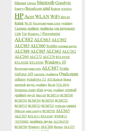
bluetooth
Gigabyte
Ethernet
Chipset
amd
Broadcom
блютуз
Radeon
wireless
HP
Acer
WLAN
WiFi
driver
Ralink
Wi-Fi
беспроводные сети
драйвер
Скачать драйвер
драйвера для видеокарт
Fingerprint
Via
USB
Windows 7
ALC882
ALC663
ALC892
ALC883
ALC660
Toshiba
сетевая карта
ALC888
ALC885
ALC662
ALC262
ALC260
ALC272
ALC270
RTL8101E
Windows 10
RTL8102E
RTL8103E
ALC887
Nvidia
Беспроводная сеть
Qualcomm
GeForce
ATI
скачать драйвера
windows 11
Atheros
ATI Radeon
Honor
notebook
видео драйвер
Ricoh
VIA High
elan
сетевой
Definition Audio
аудио драйвер
драйвер
physX
Marvell
BCM5714
BCM5700
BCM5703
BCM5704
BCM5701
BCM5722
camera
BCM5715
BCM5723
BCM5721
webcam
ALC665
JMicron
amd catalyst
BCM5702
ALC267
RTL8111
RTL8168
*PNP0F13
драйвер звука
*SYN0002
ALC861VD
ALC268
BCM5786
Windows
Biostar
ALC275