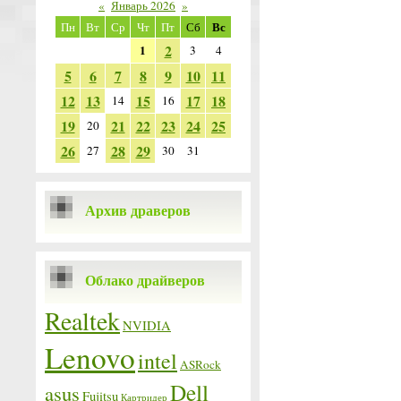
«
Январь 2026
»
Вс
Пн
Вт
Ср
Чт
Пт
Сб
2
1
3
4
5
6
7
8
9
10
11
12
13
15
17
18
14
16
19
21
22
23
24
25
20
26
28
29
27
30
31
Архив драверов
Облако драйверов
Realtek
NVIDIA
Lenovo
intel
ASRock
Dell
asus
Fujitsu
Картридер