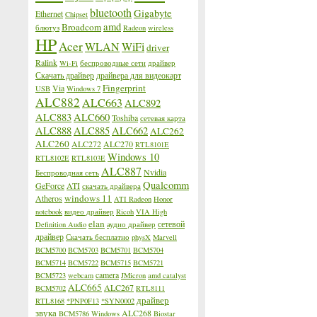
bluetooth
Gigabyte
Ethernet
Chipset
amd
Broadcom
блютуз
Radeon
wireless
HP
Acer
WLAN
WiFi
driver
Ralink
Wi-Fi
беспроводные сети
драйвер
Скачать драйвер
драйвера для видеокарт
Fingerprint
Via
USB
Windows 7
ALC882
ALC663
ALC892
ALC883
ALC660
Toshiba
сетевая карта
ALC888
ALC885
ALC662
ALC262
ALC260
ALC272
ALC270
RTL8101E
Windows 10
RTL8102E
RTL8103E
ALC887
Nvidia
Беспроводная сеть
Qualcomm
GeForce
ATI
скачать драйвера
windows 11
Atheros
ATI Radeon
Honor
notebook
видео драйвер
Ricoh
VIA High
elan
сетевой
Definition Audio
аудио драйвер
драйвер
Скачать бесплатно
physX
Marvell
BCM5700
BCM5703
BCM5701
BCM5704
BCM5714
BCM5722
BCM5715
BCM5721
camera
BCM5723
webcam
JMicron
amd catalyst
ALC665
ALC267
BCM5702
RTL8111
драйвер
RTL8168
*PNP0F13
*SYN0002
звука
ALC268
BCM5786
Windows
Biostar