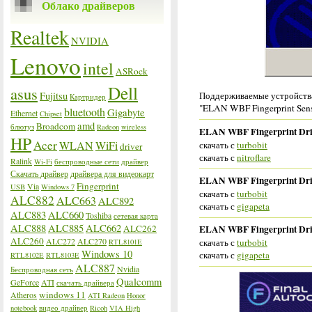
Облако драйверов
Realtek
NVIDIA
Lenovo
intel
ASRock
Dell
asus
Fujitsu
Поддерживаемые устройства
Картридер
"ELAN WBF Fingerprint Sen
bluetooth
Gigabyte
Ethernet
Chipset
amd
Broadcom
блютуз
Radeon
wireless
ELAN WBF Fingerprint Driv
HP
Acer
WLAN
WiFi
скачать с
turbobit
driver
скачать с
nitroflare
Ralink
Wi-Fi
беспроводные сети
драйвер
Скачать драйвер
драйвера для видеокарт
ELAN WBF Fingerprint Driv
Fingerprint
Via
USB
Windows 7
скачать с
turbobit
ALC882
ALC663
ALC892
скачать с
gigapeta
ALC883
ALC660
Toshiba
сетевая карта
ALC888
ALC885
ALC662
ALC262
ELAN WBF Fingerprint Driv
ALC260
ALC272
ALC270
скачать с
turbobit
RTL8101E
Windows 10
скачать с
gigapeta
RTL8102E
RTL8103E
ALC887
Nvidia
Беспроводная сеть
Qualcomm
GeForce
ATI
скачать драйвера
windows 11
Atheros
ATI Radeon
Honor
notebook
видео драйвер
Ricoh
VIA High