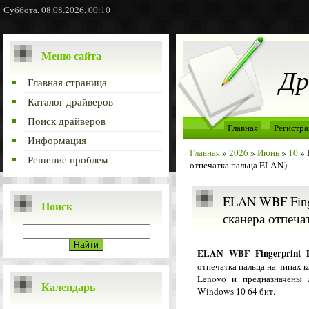
Суббота, 08.08.2026, 00:10
Меню сайта
Др
Главная страница
Каталог драйверов
Поиск драйверов
Главная
Регистра
Информация
Главная
»
2026
»
Июнь
»
10
» 
Решение проблем
отпечатка пальца ELAN)
ELAN WBF Finge
Поиск
сканера отпеча
ELAN WBF Fingerprint D
отпечатка пальца на чипах
Lenovo и предназначены 
Календарь
Windows 10 64 бит.