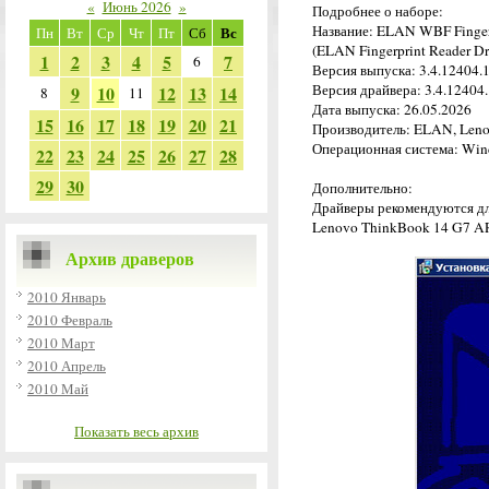
«
Июнь 2026
»
Подробнее о наборе:
Название: ELAN WBF Fingerp
Вс
Пн
Вт
Ср
Чт
Пт
Сб
(ELAN Fingerprint Reader Dr
1
2
3
4
5
7
6
Версия выпуска: 3.4.12404.
Версия драйвера: 3.4.12404.
9
10
12
13
14
8
11
Дата выпуска: 26.05.2026
15
16
17
18
19
20
21
Производитель: ELAN, Len
Операционная система: Wind
22
23
24
25
26
27
28
29
30
Дополнительно:
Драйверы рекомендуются дл
Lenovo ThinkBook 14 G7 AR
Архив драверов
2010 Январь
2010 Февраль
2010 Март
2010 Апрель
2010 Май
Показать весь архив