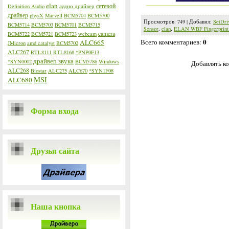
elan
сетевой
Definition Audio
аудио драйвер
драйвер
physX
Marvell
BCM5704
BCM5700
Просмотров
:
749
|
Добавил
:
SetDri
BCM5714
BCM5703
BCM5701
BCM5715
Sensor
,
elan
,
ELAN WBF Fingerprint
camera
BCM5722
BCM5721
BCM5723
webcam
0
Всего комментариев
:
ALC665
JMicron
amd catalyst
BCM5702
ALC267
RTL8111
RTL8168
*PNP0F13
драйвер звука
*SYN0002
BCM5786
Windows
Добавлять ко
ALC268
Biostar
ALC275
ALC670
*SYN1F08
MSI
ALC680
Форма входа
Друзья сайта
Наша кнопка