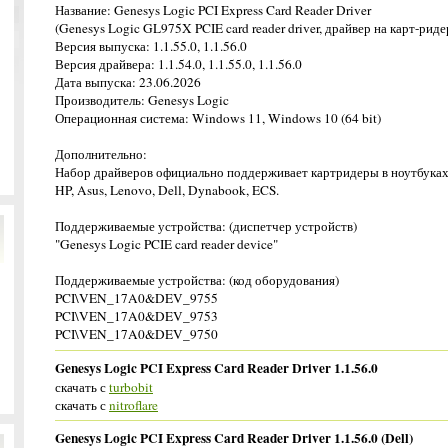
Название: Genesys Logic PCI Express Card Reader Driver
(Genesys Logic GL975X PCIE card reader driver, драйвер на карт-риде
Версия выпуска: 1.1.55.0, 1.1.56.0
Версия драйвера: 1.1.54.0, 1.1.55.0, 1.1.56.0
Дата выпуска: 23.06.2026
Производитель: Genesys Logic
Операционная система: Windows 11, Windows 10 (64 bit)
Дополнительно:
Набор драйверов официально поддерживает картридеры в ноутбуках
HP, Asus, Lenovo, Dell, Dynabook, ECS.
Поддерживаемые устройства: (диспетчер устройств)
"Genesys Logic PCIE card reader device"
Поддерживаемые устройства: (код оборудования)
PCI\VEN_17A0&DEV_9755
PCI\VEN_17A0&DEV_9753
PCI\VEN_17A0&DEV_9750
Genesys Logic PCI Express Card Reader Driver 1.1.56.0
скачать с
turbobit
скачать с
nitroflare
Genesys Logic PCI Express Card Reader Driver 1.1.56.0 (Dell)