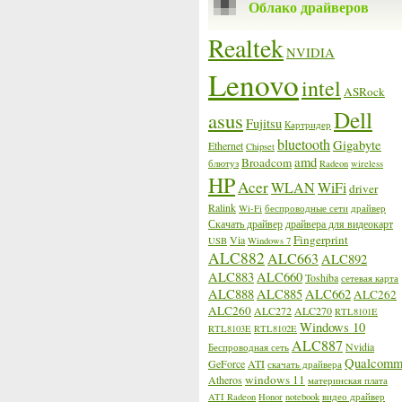
Облако драйверов
Realtek
NVIDIA
Lenovo
intel
ASRock
Dell
asus
Fujitsu
Картридер
bluetooth
Gigabyte
Ethernet
Chipset
amd
Broadcom
блютуз
Radeon
wireless
HP
Acer
WLAN
WiFi
driver
Ralink
Wi-Fi
беспроводные сети
драйвер
Скачать драйвер
драйвера для видеокарт
Fingerprint
Via
USB
Windows 7
ALC882
ALC663
ALC892
ALC883
ALC660
Toshiba
сетевая карта
ALC888
ALC885
ALC662
ALC262
ALC260
ALC272
ALC270
RTL8101E
Windows 10
RTL8103E
RTL8102E
ALC887
Nvidia
Беспроводная сеть
Qualcom
GeForce
ATI
скачать драйвера
windows 11
Atheros
материнская плата
ATI Radeon
Honor
notebook
видео драйвер