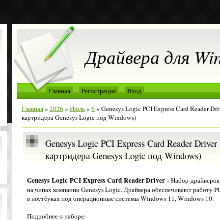
Драйвера для Wi
Главная
Регистрация
Вход
Главная
»
2026
»
Июль
»
6
» Genesys Logic PCI Express Card Reader Driv
картридера Genesys Logic под Windows)
Genesys Logic PCI Express Card Reader Driver
картридера Genesys Logic под Windows)
Genesys Logic PCI Express Card Reader Driver -
Набор драйверов
на чипах компании Genesys Logic. Драйвера обеспечивают работу P
в ноутбуках под операционные системы Windows 11, Windows 10.
Подробнее о наборе: