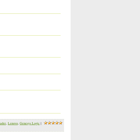
ader
,
Lenovo
,
Genesys Logic
|