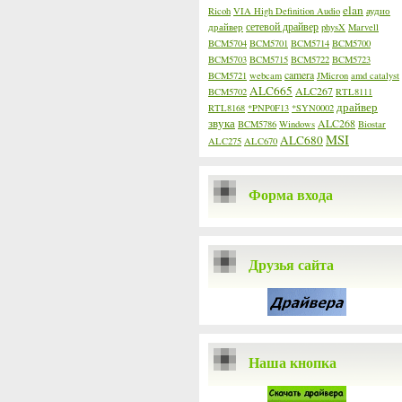
elan
Ricoh
VIA High Definition Audio
аудио
сетевой драйвер
драйвер
physX
Marvell
BCM5704
BCM5701
BCM5714
BCM5700
BCM5703
BCM5715
BCM5722
BCM5723
camera
BCM5721
webcam
JMicron
amd catalyst
ALC665
ALC267
BCM5702
RTL8111
драйвер
RTL8168
*PNP0F13
*SYN0002
звука
ALC268
BCM5786
Windows
Biostar
MSI
ALC680
ALC275
ALC670
Форма входа
Друзья сайта
Наша кнопка