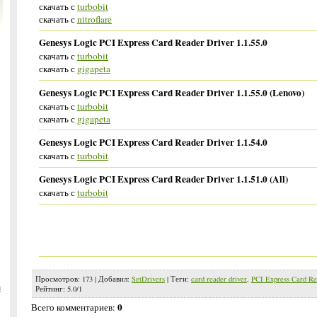
скачать с
turbobit
скачать с
nitroflare
Genesys Logic PCI Express Card Reader Driver 1.1.55.0
скачать с
turbobit
скачать с
gigapeta
Genesys Logic PCI Express Card Reader Driver 1.1.55.0 (Lenovo)
скачать с
turbobit
скачать с
gigapeta
Genesys Logic PCI Express Card Reader Driver 1.1.54.0
скачать с
turbobit
Genesys Logic PCI Express Card Reader Driver 1.1.51.0 (All)
скачать с
turbobit
Просмотров
:
173
|
Добавил
:
SetDrivers
|
Теги
:
card reader driver
,
PCI Express Card Re
m
Рейтинг
:
5.0
/
1
0
Всего комментариев
: