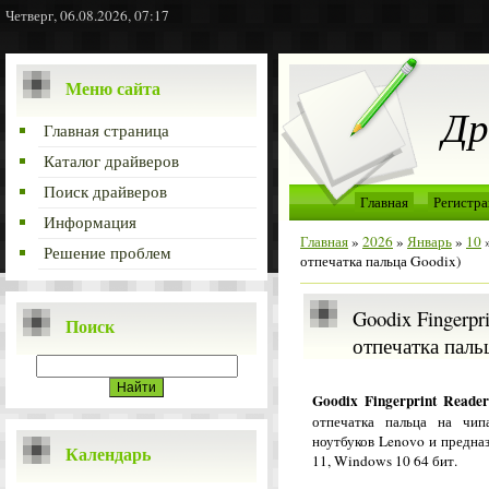
Четверг, 06.08.2026, 07:17
Меню сайта
Др
Главная страница
Каталог драйверов
Поиск драйверов
Главная
Регистра
Информация
Главная
»
2026
»
Январь
»
10
»
Решение проблем
отпечатка пальца Goodix)
Goodix Fingerpr
Поиск
отпечатка паль
Goodix Fingerprint Reade
отпечатка пальца на чип
ноутбуков Lenovo и предна
Календарь
11, Windows 10 64 бит.