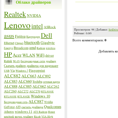
Облако драйверов
Realtek
NVIDIA
Lenovo
intel
ASRock
Просмотров
:
98
|
Добавил
:
SetDriv
Dell
asus
Рейтинг
:
0.0
/
0
Fujitsu
Картридер
0
Всего комментариев
:
bluetooth
Gigabyte
Ethernet
Chipset
amd
Broadcom
блютуз
Radeon
wireless
Добавлять ко
HP
Acer
WLAN
WiFi
driver
Ralink
Wi-Fi
беспроводные сети
драйвер
Скачать драйвер
драйвера для видеокарт
Fingerprint
Via
USB
Windows 7
ALC882
ALC663
ALC892
ALC883
ALC660
Toshiba
сетевая карта
ALC888
ALC885
ALC662
ALC262
ALC260
ALC272
ALC270
RTL8101E
Windows 10
RTL8103E
RTL8102E
ALC887
Nvidia
Беспроводная сеть
Qualcomm
GeForce
ATI
скачать драйвера
windows 11
Atheros
ATI Radeon
Honor
notebook
видео драйвер
Ricoh
VIA High