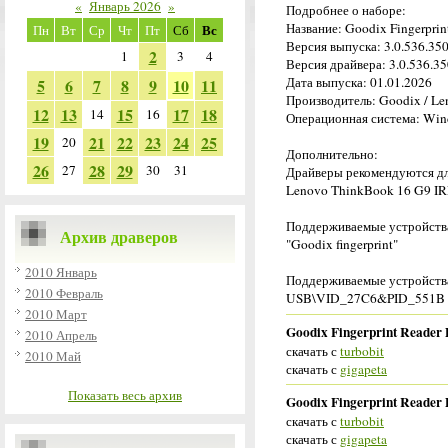
«
Январь 2026
»
Подробнее о наборе:
Название: Goodix Fingerprin
Вс
Пн
Вт
Ср
Чт
Пт
Сб
Версия выпуска: 3.0.536.350
2
1
3
4
Версия драйвера: 3.0.536.35
Дата выпуска: 01.01.2026
5
6
7
8
9
10
11
Производитель: Goodix / L
12
13
15
17
18
14
16
Операционная система: Wind
19
21
22
23
24
25
20
Дополнительно:
26
28
29
27
30
31
Драйверы рекомендуются дл
Lenovo ThinkBook 16 G9 IR
Поддерживаемые устройства
Архив драверов
"Goodix fingerprint"
2010 Январь
Поддерживаемые устройства
2010 Февраль
USB\VID_27C6&PID_551B
2010 Март
Goodix Fingerprint Reader 
2010 Апрель
скачать с
turbobit
2010 Май
скачать с
gigapeta
Показать весь архив
Goodix Fingerprint Reader 
скачать с
turbobit
скачать с
gigapeta