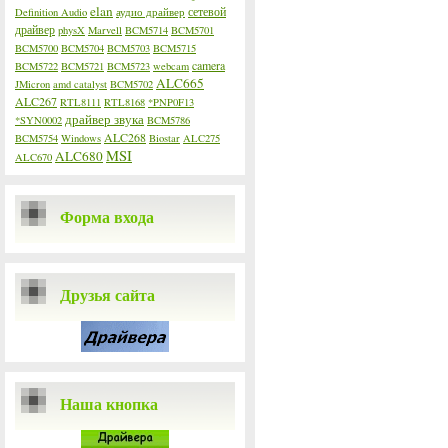
elan
сетевой
Definition Audio
аудио драйвер
драйвер
physX
Marvell
BCM5714
BCM5701
BCM5700
BCM5704
BCM5703
BCM5715
camera
BCM5722
BCM5721
BCM5723
webcam
ALC665
JMicron
amd catalyst
BCM5702
ALC267
RTL8111
RTL8168
*PNP0F13
драйвер звука
*SYN0002
BCM5786
ALC268
BCM5754
Windows
Biostar
ALC275
MSI
ALC680
ALC670
Форма входа
Друзья сайта
Наша кнопка