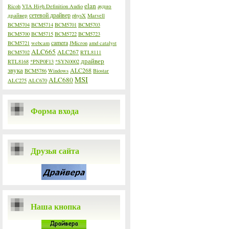
elan
Ricoh
VIA High Definition Audio
аудио
сетевой драйвер
драйвер
physX
Marvell
BCM5704
BCM5714
BCM5701
BCM5703
BCM5700
BCM5715
BCM5722
BCM5723
camera
BCM5721
webcam
JMicron
amd catalyst
ALC665
ALC267
BCM5702
RTL8111
драйвер
RTL8168
*PNP0F13
*SYN0002
звука
ALC268
BCM5786
Windows
Biostar
MSI
ALC680
ALC275
ALC670
Форма входа
Друзья сайта
Наша кнопка