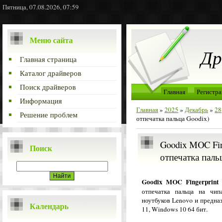
Пятница, 07.08.2026, 07:59
Меню сайта
Др
Главная страница
Каталог драйверов
Поиск драйверов
Главная
Регистра
Информация
Главная
»
2025
»
Декабрь
»
28
Решение проблем
отпечатка пальца Goodix)
Goodix MOC Fing
Поиск
отпечатка паль
Goodix MOC Fingerprint 
отпечатка пальца на чип
ноутбуков Lenovo и предна
Календарь
11, Windows 10 64 бит.