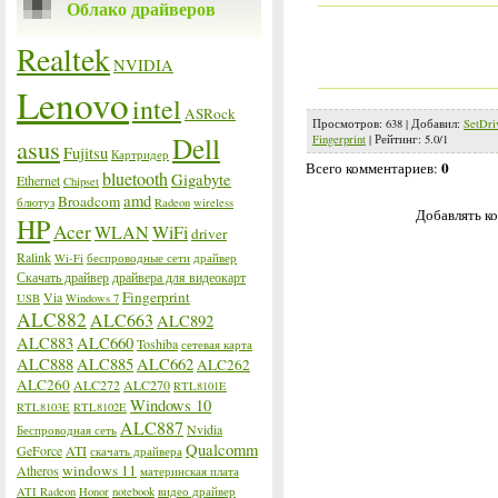
Облако драйверов
Realtek
NVIDIA
Lenovo
intel
ASRock
Просмотров
:
638
|
Добавил
:
SetDri
Dell
Fingerprint
|
Рейтинг
:
5.0
/
1
asus
Fujitsu
Картридер
0
Всего комментариев
:
bluetooth
Gigabyte
Ethernet
Chipset
amd
Broadcom
блютуз
Radeon
wireless
Добавлять ко
HP
Acer
WLAN
WiFi
driver
Ralink
Wi-Fi
беспроводные сети
драйвер
Скачать драйвер
драйвера для видеокарт
Fingerprint
Via
USB
Windows 7
ALC882
ALC663
ALC892
ALC883
ALC660
Toshiba
сетевая карта
ALC888
ALC885
ALC662
ALC262
ALC260
ALC272
ALC270
RTL8101E
Windows 10
RTL8103E
RTL8102E
ALC887
Nvidia
Беспроводная сеть
Qualcomm
GeForce
ATI
скачать драйвера
windows 11
Atheros
материнская плата
ATI Radeon
Honor
notebook
видео драйвер