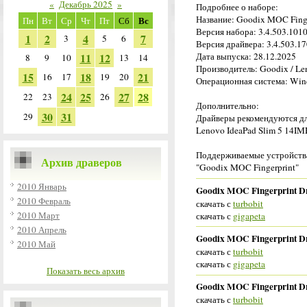
«
Декабрь 2025
»
Подробнее о наборе:
Название: Goodix MOC Finge
Вс
Пн
Вт
Ср
Чт
Пт
Сб
Версия набора: 3.4.503.101
1
2
4
7
3
5
6
Версия драйвера: 3.4.503.170
11
12
Дата выпуска: 28.12.2025
8
9
10
13
14
Производитель: Goodix / L
15
18
21
16
17
19
20
Операционная система: Wind
24
25
27
28
22
23
26
Дополнительно:
30
31
29
Драйверы рекомендуются дл
Lenovo IdeaPad Slim 5 14IM
Поддерживаемые устройства
Архив драверов
"Goodix MOC Fingerprint"
2010 Январь
Goodix MOC Fingerprint Dr
2010 Февраль
скачать с
turbobit
2010 Март
скачать с
gigapeta
2010 Апрель
Goodix MOC Fingerprint Dr
2010 Май
скачать с
turbobit
скачать с
gigapeta
Показать весь архив
Goodix MOC Fingerprint Dr
скачать с
turbobit