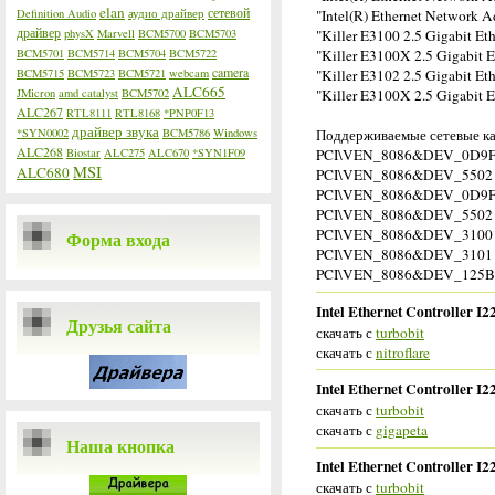
elan
сетевой
Definition Audio
аудио драйвер
"Intel(R) Ethernet Network A
драйвер
physX
Marvell
BCM5700
BCM5703
"Killer E3100 2.5 Gigabit Eth
BCM5701
BCM5714
BCM5704
BCM5722
"Killer E3100X 2.5 Gigabit E
camera
BCM5715
BCM5723
BCM5721
webcam
"Killer E3102 2.5 Gigabit Eth
ALC665
JMicron
amd catalyst
BCM5702
"Killer E3100X 2.5 Gigabit Et
ALC267
RTL8111
RTL8168
*PNP0F13
драйвер звука
*SYN0002
BCM5786
Windows
Поддерживаемые сетевые ка
ALC268
Biostar
ALC275
ALC670
*SYN1F09
PCI\VEN_8086&DEV_0D9
MSI
ALC680
PCI\VEN_8086&DEV_5502
PCI\VEN_8086&DEV_0D9
PCI\VEN_8086&DEV_5502
PCI\VEN_8086&DEV_3100
Форма входа
PCI\VEN_8086&DEV_3101
PCI\VEN_8086&DEV_125B
Intel Ethernet Controller I2
Друзья сайта
скачать с
turbobit
скачать с
nitroflare
Intel Ethernet Controller I2
скачать с
turbobit
скачать с
gigapeta
Наша кнопка
Intel Ethernet Controller I2
скачать с
turbobit