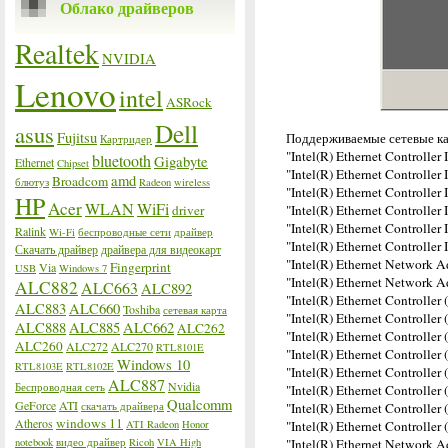
Облако драйверов
Realtek
NVIDIA
Lenovo
intel
ASRock
Dell
asus
Fujitsu
Поддерживаемые сетевые к
Картридер
"Intel(R) Ethernet Controller
bluetooth
Gigabyte
Ethernet
Chipset
"Intel(R) Ethernet Controller
amd
Broadcom
блютуз
Radeon
wireless
"Intel(R) Ethernet Controller
HP
Acer
WLAN
WiFi
driver
"Intel(R) Ethernet Controller
"Intel(R) Ethernet Controller 
Ralink
Wi-Fi
беспроводные сети
драйвер
"Intel(R) Ethernet Controlle
Скачать драйвер
драйвера для видеокарт
"Intel(R) Ethernet Network A
Fingerprint
Via
USB
Windows 7
"Intel(R) Ethernet Network A
ALC882
ALC663
ALC892
"Intel(R) Ethernet Controller 
ALC883
ALC660
Toshiba
сетевая карта
"Intel(R) Ethernet Controller
ALC888
ALC885
ALC662
ALC262
"Intel(R) Ethernet Controller
ALC260
ALC272
ALC270
RTL8101E
"Intel(R) Ethernet Controller 
Windows 10
RTL8103E
RTL8102E
"Intel(R) Ethernet Controller
ALC887
Nvidia
Беспроводная сеть
"Intel(R) Ethernet Controller 
Qualcomm
GeForce
ATI
скачать драйвера
"Intel(R) Ethernet Controller 
windows 11
Atheros
ATI Radeon
Honor
"Intel(R) Ethernet Controller
notebook
видео драйвер
Ricoh
VIA High
"Intel(R) Ethernet Network A