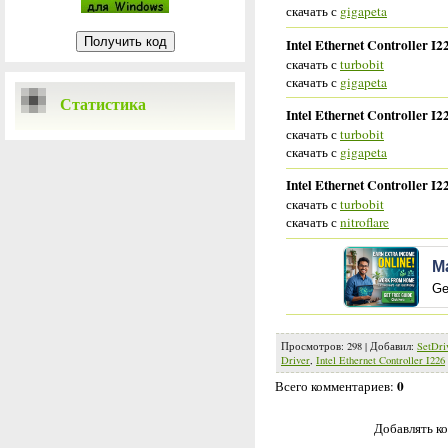
скачать с
gigapeta
Intel Ethernet Controller I
скачать с
turbobit
скачать с
gigapeta
Статистика
Intel Ethernet Controller I2
скачать с
turbobit
скачать с
gigapeta
Intel Ethernet Controller I2
скачать с
turbobit
скачать с
nitroflare
M
Ge
Просмотров
:
298
|
Добавил
:
SetDri
Driver
,
Intel Ethernet Controller I226
0
Всего комментариев
:
Добавлять ко