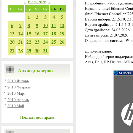
«
Июль 2026
»
Подробнее о наборе драйве
Название: Intel Ethernet Cont
Вс
Пн
Вт
Ср
Чт
Пт
Сб
(Intel Ethernet Controller I2
1
2
3
4
5
Версия набора: 2.1.5.10, 2.1
6
7
8
9
10
11
12
Версия драйвера: 2.1.5.4, 2.1.
Дата драйвера: 24.03.2026
13
14
15
16
17
18
19
Дата выпуска: 21.07.2026
Операционная система: Wind
20
21
22
23
24
25
26
27
28
29
30
31
Дополнительно:
Набор драйверов поддержива
Asus, Dell, HP, Fujitsu, ASR
Архив драверов
2010 Январь
2010 Февраль
2010 Март
2010 Апрель
2010 Май
Показать весь архив