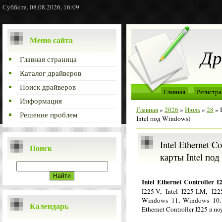
Суббота, 08.08.2026, 16:09
Меню сайта
Др
Главная страница
Каталог драйверов
Поиск драйверов
Главная
Регистра
Информация
Главная
»
2026
»
Июль
»
28
» I
Решение проблем
Intel под Windows)
Intel Ethernet C
Поиск
карты Intel под
Intel Ethernet Controller 
I225-V, Intel I225-LM, I2
Windows 11, Windows 10. 
Календарь
Ethernet Controller I225 в 