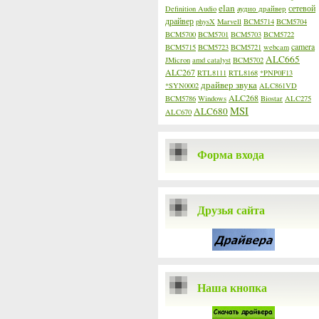
elan
сетевой
Definition Audio
аудио драйвер
драйвер
physX
Marvell
BCM5714
BCM5704
BCM5700
BCM5701
BCM5703
BCM5722
camera
BCM5715
BCM5723
BCM5721
webcam
ALC665
JMicron
amd catalyst
BCM5702
ALC267
RTL8111
RTL8168
*PNP0F13
драйвер звука
*SYN0002
ALC861VD
ALC268
BCM5786
Windows
Biostar
ALC275
MSI
ALC680
ALC670
Форма входа
Друзья сайта
Наша кнопка