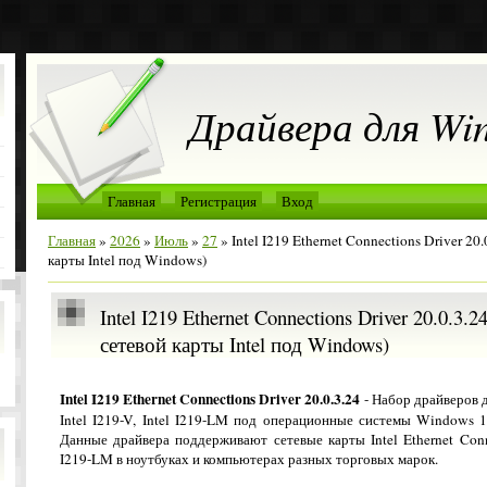
Драйвера для Wi
Главная
Регистрация
Вход
Главная
»
2026
»
Июль
»
27
» Intel I219 Ethernet Connections Driver 20
карты Intel под Windows)
Intel I219 Ethernet Connections Driver 20.0.3.
сетевой карты Intel под Windows)
Intel I219 Ethernet Connections Driver 20.0.3.24
- Набор драйверов д
Intel I219-V, Intel I219-LM под операционные системы Windows 
Данные драйвера поддерживают сетевые карты Intel Ethernet Conn
I219-LM в ноутбуках и компьютерах разных торговых марок.