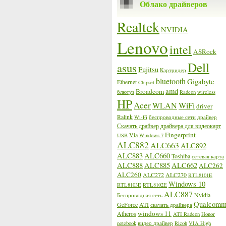
Облако драйверов
Realtek
NVIDIA
Lenovo
intel
ASRock
Dell
asus
Fujitsu
Картридер
bluetooth
Gigabyte
Ethernet
Chipset
amd
Broadcom
блютуз
Radeon
wireless
HP
Acer
WLAN
WiFi
driver
Ralink
Wi-Fi
беспроводные сети
драйвер
Скачать драйвер
драйвера для видеокарт
Fingerprint
Via
USB
Windows 7
ALC882
ALC663
ALC892
ALC883
ALC660
Toshiba
сетевая карта
ALC888
ALC885
ALC662
ALC262
ALC260
ALC272
ALC270
RTL8101E
Windows 10
RTL8103E
RTL8102E
ALC887
Nvidia
Беспроводная сеть
Qualcom
GeForce
ATI
скачать драйвера
windows 11
Atheros
ATI Radeon
Honor
notebook
видео драйвер
Ricoh
VIA High