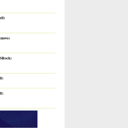
ll)
enovo)
ASRock)
l)
l)