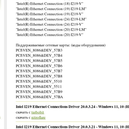
"Intel(R) Ethernet Connection (18) I219-V"
"Intel(R) Ethernet Connection (19) I219-LM"
"Intel(R) Ethernet Connection (19) I219-V"
"Intel(R) Ethernet Connection (24) I219-LM"
"Intel(R) Ethernet Connection (24) I219-V"
"Intel(R) Ethernet Connection (20) I219-LM"
"Intel(R) Ethernet Connection (20) I219-V"
Поддерживаемые сетевые карты: (коды оборудования)
PCI\VEN_8086&DEV_57B3
PCI\VEN_8086&DEV_57B4
PCI\VEN_8086&DEV_57B5
PCI\VEN_8086&DEV_57B6
PCI\VEN_8086&DEV_57B7
PCI\VEN_8086&DEV_57B8
PCI\VEN_8086&DEV_5510
PCI\VEN_8086&DEV_5511
PCI\VEN_8086&DEV_57B9
PCI\VEN_8086&DEV_57BA
Intel I219 Ethernet Connections Driver 20.0.3.24 - Windows 11, 10 (H
скачать с
turbobit
m
скачать с
nitroflare
Intel I219 Ethernet Connections Driver 20.0.3.21 - Windows 11, 10 (H