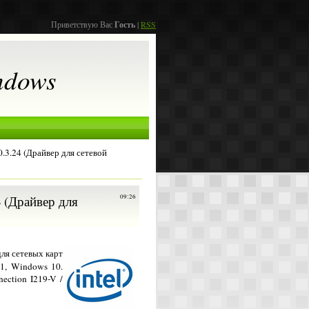
Приветствую Вас
Гость
|
RSS
ndows
.0.3.24 (Драйвер для сетевой
24 (Драйвер для
09:26
ля сетевых карт
11, Windows 10.
ection I219-V /