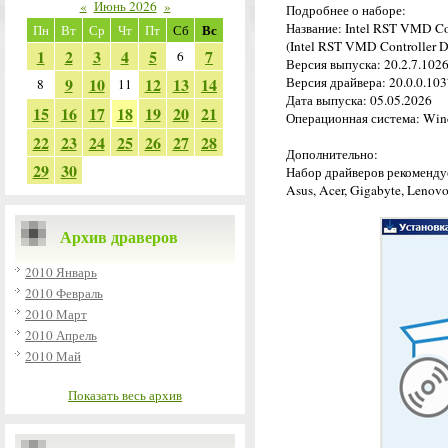
«
Июнь 2026
»
Подробнее о наборе:
Название: Intel RST VMD Co
Вс
Пн
Вт
Ср
Чт
Пт
Сб
(Intel RST VMD Controller D
1
2
3
4
5
7
6
Версия выпуска: 20.2.7.102
9
10
12
13
14
Версия драйвера: 20.0.0.1037
8
11
Дата выпуска: 05.05.2026
15
16
17
18
19
20
21
Операционная система: Wind
22
23
24
25
26
27
28
Дополнительно:
29
30
Набор драйверов рекомендуе
Asus, Acer, Gigabyte, Lenovo
Архив драверов
2010 Январь
2010 Февраль
2010 Март
2010 Апрель
2010 Май
Показать весь архив