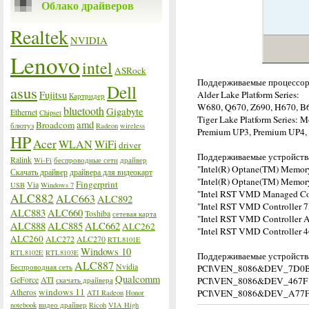
Облако драйверов
Realtek
NVIDIA
Lenovo
intel
ASRock
Поддерживаемые процессо
Dell
asus
Fujitsu
Alder Lake Platform Series:
Картридер
W680, Q670, Z690, H670, B
bluetooth
Gigabyte
Ethernet
Chipset
Tiger Lake Platform Series: 
amd
Broadcom
блютуз
Radeon
wireless
Premium UP3, Premium UP4,
HP
Acer
WLAN
WiFi
driver
Поддерживаемые устройств
Ralink
Wi-Fi
беспроводные сети
драйвер
"Intel(R) Optane(TM) Memor
Скачать драйвер
драйвера для видеокарт
"Intel(R) Optane(TM) Memor
Fingerprint
Via
USB
Windows 7
"Intel RST VMD Managed Co
ALC882
ALC663
ALC892
"Intel RST VMD Controller 
ALC883
ALC660
Toshiba
сетевая карта
"Intel RST VMD Controller 
ALC888
ALC885
ALC662
ALC262
"Intel RST VMD Controller 
ALC260
ALC272
ALC270
RTL8101E
Windows 10
RTL8102E
RTL8103E
Поддерживаемые устройств
ALC887
Nvidia
Беспроводная сеть
PCI\VEN_8086&DEV_7D0
Qualcomm
GeForce
ATI
PCI\VEN_8086&DEV_467F
скачать драйвера
windows 11
Atheros
PCI\VEN_8086&DEV_A77
ATI Radeon
Honor
notebook
видео драйвер
Ricoh
VIA High