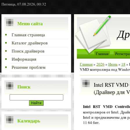
Пятница, 07.08.2026, 00:32
Меню сайта
Др
Главная страница
Каталог драйверов
Поиск драйверов
Главная
Регистра
Информация
Главная
»
2026
»
Июнь
»
18
» 
Решение проблем
VMD контроллера под Window
Intel RST VMD 
Поиск
(Драйвер для 
Intel RST VMD Controll
контроллеров от Intel. Дра
Intel и предназначены для
Календарь
11 64 бит.