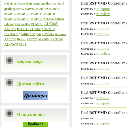
Intel RST VMD Controller 
elan
сетевой
Definition Audio
аудио драйвер
скачать с
gigapeta
драйвер
physX
Marvell
BCM5700
BCM5704
скачать с
nitroflare
BCM5703
BCM5701
BCM5714
BCM5715
camera
BCM5722
BCM5721
BCM5723
webcam
Intel RST VMD Controller 
ALC665
JMicron
amd catalyst
BCM5702
скачать с
turbobit
ALC267
RTL8111
RTL8168
*PNP0F13
скачать с
turbobit
драйвер звука
*SYN0002
BCM5786
Windows
ALC268
Biostar
ALC275
ALC670
*SYN1F06
Intel RST VMD Controller 
MSI
ALC680
скачать с
turbobit
скачать с
nitroflare
Форма входа
Intel RST VMD Controller 
скачать с
turbobit
Intel RST VMD Controller 
Друзья сайта
скачать с
turbobit
Intel RST VMD Controller 
скачать с
turbobit
скачать с
gigapeta
Intel RST VMD Controller 
Наша кнопка
скачать с
turbobit
скачать с
gigapeta