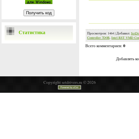
Статистика
Просмотров
:
1464
|
Добавил
:
SetDr
Controller 7D0B
,
Intel RST VMD Con
0
Всего комментариев
:
Добавлять ко
Copyright setdrivers.ru © 2026