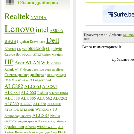
Облако драйверов
Realtek
NVIDIA
Lenovo
intel
ASRock
Просмотров
:
67
|
Добавил
:
SetDriv
Dell
asus
0.0
/
0
Fujitsu
Картридер
0
Всего комментариев
:
bluetooth
Gigabyte
Ethernet
Chipset
amd
Broadcom
блютуз
Radeon
wireless
Добавлять ко
HP
Acer
WLAN
WiFi
driver
Ralink
Wi-Fi
беспроводные сети
драйвер
Скачать драйвер
драйвера для видеокарт
Fingerprint
Via
USB
Windows 7
ALC882
ALC663
ALC892
ALC883
ALC660
Toshiba
сетевая карта
ALC888
ALC885
ALC662
ALC262
ALC260
ALC272
ALC270
RTL8101E
Windows 10
RTL8103E
RTL8102E
ALC887
Nvidia
Беспроводная сеть
GeForce
ATI
видеокарта
скачать драйвера
Qualcomm
windows 11
Atheros
ATI
Radeon
Honor
notebook
видео драйвер
Ricoh