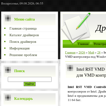
Воскресенье, 09.08.2026, 06:55
Меню сайта
Др
Главная страница
Каталог драйверов
Поиск драйверов
Главная
Регистра
Информация
Главная
»
2026
»
Май
»
28
» I
Решение проблем
VMD контроллера под Window
Intel RST VMD 
Поиск
для VMD контр
Intel RST VMD Controll
контроллеров от Intel. Дра
Intel и предназначены для
Календарь
11 64 бит.