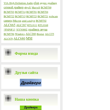
elan
VIA High Definition Audio
аудио драйвер
сетевой драйвер
physX
Marvell
BCM5700
BCM5703
BCM5714
BCM5701
BCM5704
BCM5722
BCM5715
BCM5723
BCM5721
webcam
camera
JMicron
amd catalyst
BCM5702
ALC665
ALC267
RTL8111
RTL8168
драйвер звука
*PNP0F13
*SYN0002
ALC268
BCM5786
Windows
Biostar
ALC275
MSI
ALC680
ALC670
Форма входа
Друзья сайта
Наша кнопка