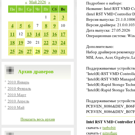
«
Май 2026
»
Подробнее о наборе:
Название: Intel RST VMD Con
Вс
Пн
Вт
Ср
Чт
Пт
Сб
(Intel RST VMD Controller D
2
3
1
Версия выпуска: 21.1.0.10
4
5
6
8
9
Версия драйвера: 21.0.0.103
7
10
Дата выпуска: 27.05.2026
11
13
14
15
16
17
12
Операционная система: Wind
18
19
22
23
24
20
21
Дополнительно:
25
26
27
28
29
30
31
Набор драйверов рекомендуе
MSI, Asus, Acer, Gigabyte, L
Поддерживаемые устройств
Архив драверов
"Intel(R) RST VMD Controll
"Intel(R) RST VMD Managed 
2010 Январь
"Intel(R) Rapid Storage Tec
2010 Февраль
"Intel(R) Rapid Storage Tech
2010 Март
Поддерживаемые устройств
2010 Апрель
PCI\VEN_8086&DEV_B06F
2010 Май
PCI\VEN_8086&DEV_B07F
Показать весь архив
Intel RST VMD Controller 
скачать с
turbobit
скачать с
nitroflare