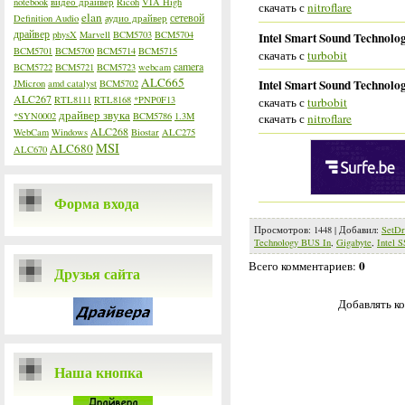
notebook
видео драйвер
Ricoh
VIA High
скачать с
nitroflare
elan
сетевой
Definition Audio
аудио драйвер
драйвер
physX
Marvell
BCM5703
BCM5704
Intel Smart Sound Technolog
BCM5701
BCM5700
BCM5714
BCM5715
скачать с
turbobit
camera
BCM5722
BCM5721
BCM5723
webcam
ALC665
Intel Smart Sound Technolog
JMicron
amd catalyst
BCM5702
ALC267
RTL8111
RTL8168
*PNP0F13
скачать с
turbobit
драйвер звука
*SYN0002
BCM5786
1.3M
скачать с
nitroflare
ALC268
WebCam
Windows
Biostar
ALC275
MSI
ALC680
ALC670
Форма входа
Просмотров
:
1448
|
Добавил
:
SetDr
Technology BUS In
,
Gigabyte
,
Intel 
0
Всего комментариев
:
Друзья сайта
Добавлять ко
Наша кнопка