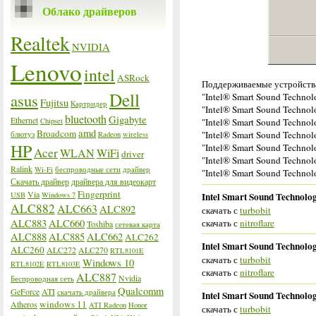
Облако драйверов
Realtek
NVIDIA
Lenovo
intel
ASRock
Поддерживаемые устройства
Dell
asus
"Intel® Smart Sound Techno
Fujitsu
Картридер
"Intel® Smart Sound Technol
bluetooth
Gigabyte
Ethernet
Chipset
"Intel® Smart Sound Technol
amd
Broadcom
"Intel® Smart Sound Technol
блютуз
Radeon
wireless
HP
"Intel® Smart Sound Technol
Acer
WLAN
WiFi
driver
"Intel® Smart Sound Techno
Ralink
Wi-Fi
беспроводные сети
драйвер
"Intel® Smart Sound Techno
Скачать драйвер
драйвера для видеокарт
Fingerprint
Via
Intel Smart Sound Technolog
USB
Windows 7
ALC882
ALC663
ALC892
скачать с
turbobit
скачать с
nitroflare
ALC883
ALC660
Toshiba
сетевая карта
ALC888
ALC885
ALC662
ALC262
Intel Smart Sound Technolog
ALC260
ALC272
ALC270
RTL8101E
скачать с
turbobit
Windows 10
RTL8102E
RTL8103E
скачать с
nitroflare
ALC887
Nvidia
Беспроводная сеть
Qualcomm
GeForce
ATI
скачать драйвера
Intel Smart Sound Technolog
windows 11
Atheros
ATI Radeon
Honor
скачать с
turbobit