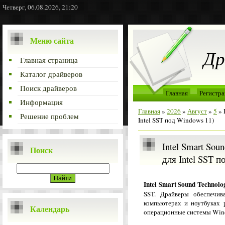
Четверг, 06.08.2026, 21:20
Меню сайта
Др
Главная страница
Каталог драйверов
Поиск драйверов
Главная
Регистра
Информация
Главная
»
2026
»
Август
»
5
» 
Решение проблем
Intel SST под Windows 11)
Intel Smart Sou
Поиск
для Intel SST п
Intel Smart Sound Technolo
SST. Драйверы обеспечив
компьютерах и ноутбуках р
Календарь
операционные системы Win