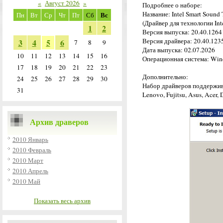
«
Август 2026
»
Подробнее о наборе:
Название: Intel Smart Sound 
Вс
Пн
Вт
Ср
Чт
Пт
Сб
(Драйвер для технологии Int
1
2
Версия выпуска: 20.40.12641
Версия драйвера: 20.40.1235
3
4
5
6
7
8
9
Дата выпуска: 02.07.2026
10
11
12
13
14
15
16
Операционная система: Wind
17
18
19
20
21
22
23
Дополнительно:
24
25
26
27
28
29
30
Набор драйверов поддержива
31
Lenovo, Fujitsu, Asus, Acer,
Архив драверов
2010 Январь
2010 Февраль
2010 Март
2010 Апрель
2010 Май
Показать весь архив