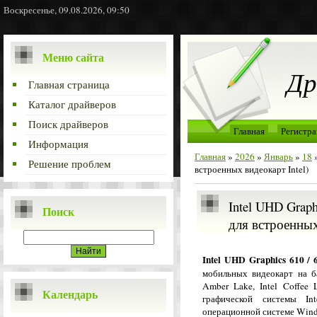
Воскресенье, 09.08.2026, 09:50
Меню сайта
Др
Главная страница
Каталог драйверов
Поиск драйверов
Главная
Регистра
Информация
Главная
»
2026
»
Январь
»
18
»
Решение проблем
встроенных видеокарт Intel)
Intel UHD Graph
Поиск
для встроенных
Intel UHD Graphics 610 / 
мобильных видеокарт на баз
Amber Lake, Intel Coffee 
Календарь
графической системы I
операционной системе Wind