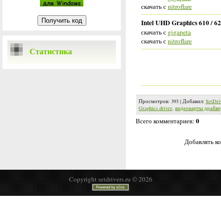
скачать с
nitroflare
Intel UHD Graphics 610 / 620
скачать с
gigapeta
скачать с
nitroflare
Статистика
Просмотров
:
393
|
Добавил
:
SetDri
Graphics driver
,
видеокарты драйве
0
Всего комментариев
:
Добавлять ко
Copyright setdrivers.ru © 2026