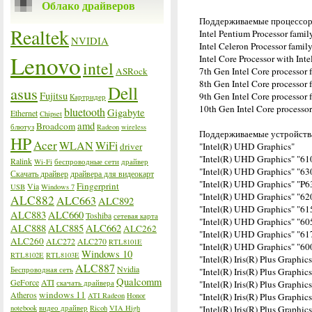
Облако драйверов
Поддерживаемые процессо
Realtek
Intel Pentium Processor fami
NVIDIA
Intel Celeron Processor fami
Lenovo
Intel Core Processor with In
intel
ASRock
7th Gen Intel Core processo
8th Gen Intel Core processor
Dell
asus
Fujitsu
9th Gen Intel Core processor
Картридер
10th Gen Intel Core processo
bluetooth
Gigabyte
Ethernet
Chipset
amd
Broadcom
блютуз
Radeon
wireless
Поддерживаемые устройства
HP
Acer
WLAN
WiFi
driver
"Intel(R) UHD Graphics"
"Intel(R) UHD Graphics" "61
Ralink
Wi-Fi
беспроводные сети
драйвер
"Intel(R) UHD Graphics" "63
Скачать драйвер
драйвера для видеокарт
"Intel(R) UHD Graphics" "P6
Fingerprint
Via
USB
Windows 7
"Intel(R) UHD Graphics" "6
ALC882
ALC663
ALC892
"Intel(R) UHD Graphics" "61
ALC883
ALC660
Toshiba
сетевая карта
"Intel(R) UHD Graphics" "60
ALC888
ALC885
ALC662
ALC262
"Intel(R) UHD Graphics" "61
ALC260
ALC272
ALC270
RTL8101E
"Intel(R) UHD Graphics" "60
Windows 10
RTL8102E
RTL8103E
"Intel(R) Iris(R) Plus Graphics
ALC887
Nvidia
Беспроводная сеть
"Intel(R) Iris(R) Plus Graphic
Qualcomm
GeForce
ATI
скачать драйвера
"Intel(R) Iris(R) Plus Graphic
windows 11
Atheros
ATI Radeon
Honor
"Intel(R) Iris(R) Plus Graphic
notebook
видео драйвер
Ricoh
VIA High
"Intel(R) Iris(R) Plus Graphic