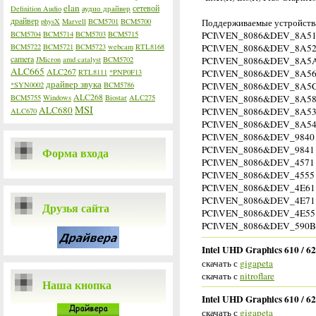
elan
сетевой
Definition Audio
аудио драйвер
драйвер
physX
Marvell
BCM5701
BCM5700
Поддерживаемые устройства
BCM5704
BCM5714
BCM5703
BCM5715
PCI\VEN_8086&DEV_8A5
BCM5722
BCM5721
BCM5723
webcam
RTL8168
PCI\VEN_8086&DEV_8A5
camera
JMicron
amd catalyst
BCM5702
PCI\VEN_8086&DEV_8A5
ALC665
ALC267
RTL8111
*PNP0F13
PCI\VEN_8086&DEV_8A5
драйвер звука
*SYN0002
BCM5786
PCI\VEN_8086&DEV_8A5
ALC268
BCM5755
Windows
Biostar
ALC275
PCI\VEN_8086&DEV_8A5
MSI
ALC680
PCI\VEN_8086&DEV_8A5
ALC670
PCI\VEN_8086&DEV_8A5
PCI\VEN_8086&DEV_9840
PCI\VEN_8086&DEV_9841
Форма входа
PCI\VEN_8086&DEV_4571
PCI\VEN_8086&DEV_4555
PCI\VEN_8086&DEV_4E61
PCI\VEN_8086&DEV_4E71
Друзья сайта
PCI\VEN_8086&DEV_4E55
PCI\VEN_8086&DEV_590B
Intel UHD Graphics 610 / 62
скачать с
gigapeta
скачать с
nitroflare
Наша кнопка
Intel UHD Graphics 610 / 620
скачать с
gigapeta