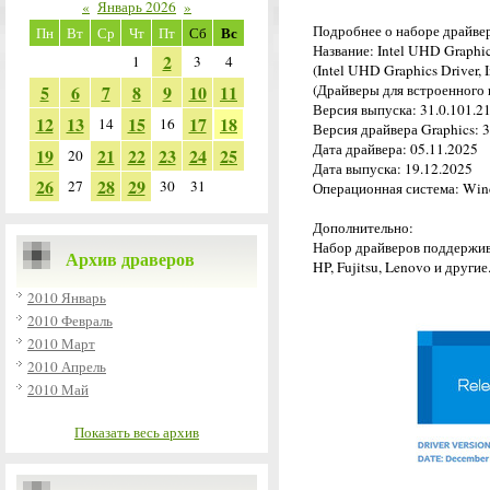
«
Январь 2026
»
Подробнее о наборе драйве
Вс
Пн
Вт
Ср
Чт
Пт
Сб
Название: Intel UHD Graphic
2
1
3
4
(Intel UHD Graphics Driver, I
5
6
7
8
9
10
11
(Драйверы для встроенного г
Версия выпуска: 31.0.101.
12
13
15
17
18
14
16
Версия драйвера Graphics: 3
Дата драйвера: 05.11.2025
19
21
22
23
24
25
20
Дата выпуска: 19.12.2025
26
28
29
27
30
31
Операционная система: Win
Дополнительно:
Набор драйверов поддержив
Архив драверов
HP, Fujitsu, Lenovo и другие
2010 Январь
2010 Февраль
2010 Март
2010 Апрель
2010 Май
Показать весь архив