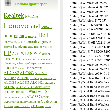
"Intel(R) Wireless-AC 9260"
Облако драйверов
"Intel(R) Wireless-AC 9462"
"Intel(R) Wireless-AC 9461"
Realtek
"Intel(R) Wireless-AC 9560"
NVIDIA
"Intel(R) Wireless-N 7265"
Lenovo
intel
"Intel(R) Wi-Fi 6 AX200 16
ASRock
"Intel(R) Wi-Fi 6 AX201 16
Dell
asus
"Intel(R) Wi-Fi 6E AX210 
Fujitsu
Картридер
"Intel(R) Wi-Fi 6E AX411 
bluetooth
Gigabyte
Ethernet
Chipset
"Intel(R) Wi-Fi 6E AX211 
amd
Broadcom
"Intel(R) Wi-Fi 7 BE202 16
блютуз
Radeon
wireless
HP
"Intel(R) Wi-Fi 7 BE200 32
Acer
WLAN
WiFi
driver
"Intel(R) Wi-Fi 7 BE201 32
Ralink
Wi-Fi
беспроводные сети
драйвер
"Intel(R) Wi-Fi 7 BE401 32
Скачать драйвер
драйвера для видеокарт
"Intel(R) Wireless-AC 9260
Fingerprint
Via
USB
Windows 7
"Intel(R) Wireless-AC 9462
ALC882
ALC663
ALC892
"Intel(R) Wireless-AC 9461
ALC883
ALC660
"Intel(R) Wireless Driver Cus
Toshiba
сетевая карта
ALC888
ALC885
ALC662
"Intel(R) Dual Band Wireles
ALC262
"Intel(R) Dual Band Wireles
ALC260
ALC272
ALC270
RTL8101E
"Intel(R) Dual Band Wireles
Windows 10
RTL8102E
RTL8103E
"Intel(R) Dual Band Wireles
ALC887
Nvidia
Беспроводная сеть
"Intel(R) Dual Band Wireles
Qualcomm
GeForce
ATI
скачать драйвера
"Intel(R) Dual Band Wireles
windows 11
Atheros
ATI Radeon
Honor
"Intel(R) Dual Band Wireles