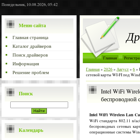
Понедельник, 10.08.2026, 05:42
Меню сайта
Др
Главная страница
Каталог драйверов
Поиск драйверов
Главная
Регистра
Информация
Главная
»
2026
»
Август
»
6
» 
Решение проблем
сетевой карты WI-FI под Win
Intel WiFi Wire
Поиск
беспроводной с
Intel WiFi Wireless Lan C
WiFi стандарта 802.11 n/a
беспроводных сетевых карт
Календарь
операционные системы Win