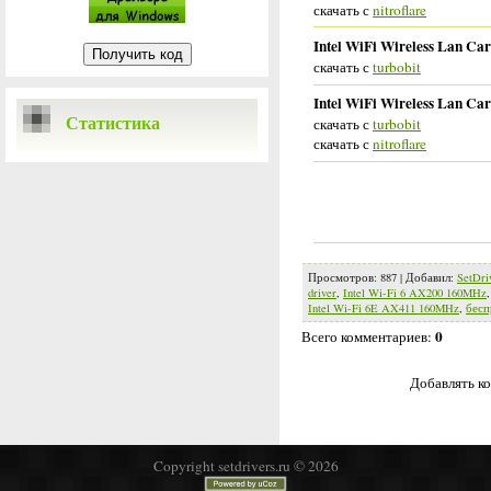
скачать с
nitroflare
Intel WiFi Wireless Lan Car
скачать с
turbobit
Intel WiFi Wireless Lan Card
Статистика
скачать с
turbobit
скачать с
nitroflare
Просмотров
:
887
|
Добавил
:
SetDri
driver
,
Intel Wi-Fi 6 AX200 160MHz
Intel Wi-Fi 6E AX411 160MHz
,
бесп
0
Всего комментариев
:
Добавлять ко
Copyright setdrivers.ru © 2026