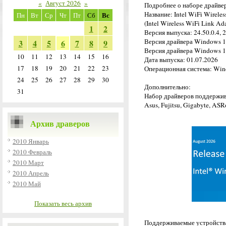
«
Август 2026
»
Подробнее о наборе драйве
Название: Intel WiFi Wirele
Вс
Пн
Вт
Ср
Чт
Пт
Сб
(Intel Wireless WiFi Link Ad
1
2
Версия выпуска: 24.50.0.4, 2
Версия драйвера Windows 10: 
3
4
5
6
7
8
9
Версия драйвера Windows 11: 
10
11
12
13
14
15
16
Дата выпуска: 01.07.2026
17
18
19
20
21
22
23
Операционная система: Wind
24
25
26
27
28
29
30
Дополнительно:
31
Набор драйверов поддерживае
Asus, Fujitsu, Gigabyte, ASR
Архив драверов
2010 Январь
2010 Февраль
2010 Март
2010 Апрель
2010 Май
Показать весь архив
Поддерживаемые устройств