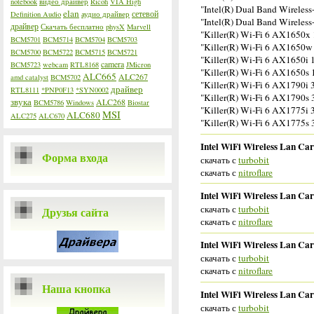
notebook
видео драйвер
Ricoh
VIA High
"Intel(R) Dual Band Wireles
elan
сетевой
Definition Audio
аудио драйвер
"Intel(R) Dual Band Wireles
драйвер
Скачать бесплатно
physX
Marvell
"Killer(R) Wi-Fi 6 AX1650
BCM5701
BCM5714
BCM5704
BCM5703
"Killer(R) Wi-Fi 6 AX1650
BCM5700
BCM5722
BCM5715
BCM5721
"Killer(R) Wi-Fi 6 AX1650
camera
BCM5723
webcam
RTL8168
JMicron
"Killer(R) Wi-Fi 6 AX1650s
ALC665
ALC267
amd catalyst
BCM5702
"Killer(R) Wi-Fi 6 AX1790
драйвер
RTL8111
*PNP0F13
*SYN0002
"Killer(R) Wi-Fi 6 AX1790
звука
ALC268
BCM5786
Windows
Biostar
"Killer(R) Wi-Fi 6 AX1775
MSI
ALC680
ALC275
ALC670
"Killer(R) Wi-Fi 6 AX1775
Intel WiFi Wireless Lan Car
Форма входа
скачать с
turbobit
скачать с
nitroflare
Intel WiFi Wireless Lan Car
скачать с
turbobit
Друзья сайта
скачать с
nitroflare
Intel WiFi Wireless Lan Car
скачать с
turbobit
скачать с
nitroflare
Наша кнопка
Intel WiFi Wireless Lan Card
скачать с
turbobit