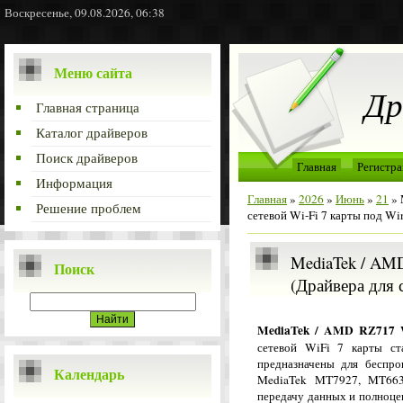
Воскресенье, 09.08.2026, 06:38
Меню сайта
Др
Главная страница
Каталог драйверов
Поиск драйверов
Главная
Регистра
Информация
Главная
»
2026
»
Июнь
»
21
» 
Решение проблем
сетевой Wi-Fi 7 карты под Wi
MediaTek / AMD
Поиск
(Драйвера для 
MediaTek / AMD RZ717 
сетевой WiFi 7 карты ст
предназначены для беспро
Календарь
MediaTek MT7927, MT663
передачу данных и полноце