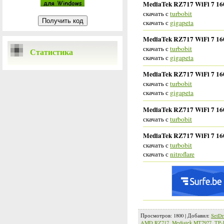
MediaTek RZ717 WiFi 7 16
скачать с
turbobit
скачать с
gigapeta
MediaTek RZ717 WiFi 7 16
скачать с
turbobit
Статистика
скачать с
gigapeta
MediaTek RZ717 WiFi 7 160
скачать с
turbobit
скачать с
gigapeta
MediaTek RZ717 WiFi 7 160
скачать с
turbobit
MediaTek RZ717 WiFi 7 160
скачать с
turbobit
скачать с
nitroflare
Просмотров
:
1800
|
Добавил
:
SetDr
AMD RZ717
,
Mediatek MT7927
,
TP-