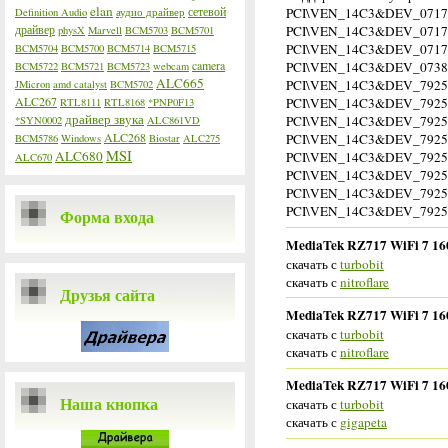
elan
сетевой
PCI\VEN_14C3&DEV_071
Definition Audio
аудио драйвер
драйвер
PCI\VEN_14C3&DEV_071
physX
Marvell
BCM5703
BCM5701
PCI\VEN_14C3&DEV_071
BCM5704
BCM5700
BCM5714
BCM5715
camera
PCI\VEN_14C3&DEV_073
BCM5722
BCM5721
BCM5723
webcam
ALC665
PCI\VEN_14C3&DEV_792
JMicron
amd catalyst
BCM5702
ALC267
PCI\VEN_14C3&DEV_792
RTL8111
RTL8168
*PNP0F13
драйвер звука
PCI\VEN_14C3&DEV_792
*SYN0002
ALC861VD
ALC268
PCI\VEN_14C3&DEV_792
BCM5786
Windows
Biostar
ALC275
MSI
ALC680
PCI\VEN_14C3&DEV_792
ALC670
PCI\VEN_14C3&DEV_792
PCI\VEN_14C3&DEV_792
PCI\VEN_14C3&DEV_792
Форма входа
MediaTek RZ717 WiFi 7 160
скачать с
turbobit
скачать с
nitroflare
Друзья сайта
MediaTek RZ717 WiFi 7 160
скачать с
turbobit
скачать с
nitroflare
MediaTek RZ717 WiFi 7 16
Наша кнопка
скачать с
turbobit
скачать с
gigapeta