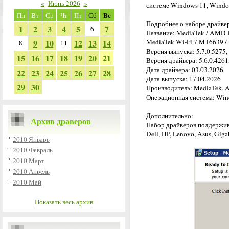
«
Июнь 2026
»
системе Windows 11, Windo
Вс
Пн
Вт
Ср
Чт
Пт
Сб
Подробнее о наборе драйве
1
2
3
4
5
7
6
Название: MediaTek / AMD 
9
10
12
13
14
MediaTek Wi-Fi 7 MT6639 /
8
11
Версия выпуска: 5.7.0.5275,
15
16
17
18
19
20
21
Версия драйвера: 5.6.0.4261,
Дата драйвера: 03.03.2026
22
23
24
25
26
27
28
Дата выпуска: 17.04.2026
29
30
Производитель: MediaTek,
Операционная система: Wind
Дополнительно:
Архив драверов
Набор драйверов поддержива
Dell, HP, Lenovo, Asus, Giga
2010 Январь
2010 Февраль
2010 Март
2010 Апрель
2010 Май
Показать весь архив