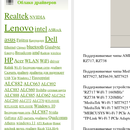
Облако драйверов
Realtek
NVIDIA
Lenovo
intel
ASRock
Dell
asus
Fujitsu
Картридер
bluetooth
Gigabyte
Ethernet
Chipset
amd
Broadcom
блютуз
Radeon
wireless
Поддерживаемые чипы AM
HP
Acer
WLAN
WiFi
RZ717, RZ738
driver
Ralink
Wi-Fi
беспроводные сети
драйвер
Поддерживаемые чипы Medi
Скачать драйвер
драйвера для видеокарт
MT7927, MT6639, MT7925
Fingerprint
Via
USB
Windows 7
ALC882
ALC663
ALC892
Поддерживаемые устройств
ALC883
ALC660
Toshiba
сетевая карта
"RZ717 WiFi 7 160MHz"
ALC888
ALC885
ALC662
ALC262
"RZ738 WiFi 7 320MHz"
ALC260
ALC272
ALC270
RTL8101E
"MediaTek Wi-Fi 7 MT7927 
Windows 10
RTL8102E
RTL8103E
"MediaTek Wi-Fi 7 MT7925 
ALC887
Nvidia
Беспроводная сеть
"MERCUSYS Wi-Fi 7 PCIe A
Qualcomm
GeForce
ATI
"TP-Link Wi-Fi 7 PCIe Adapt
скачать драйвера
windows 11
Atheros
ATI Radeon
Honor
Поддерживаемые устройства
notebook
видео драйвер
Ricoh
VIA High