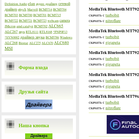
elan
сетевой
Definition Audio
аудио драйвер
MediaTek Bluetooth MT7920 
драйвер
physX
Marvell
BCM5714
BCM5704
скачать с
turbobit
BCM5703
BCM5700
BCM5701
BCM5715
скачать с
nitroflare
camera
BCM5722
BCM5721
BCM5723
webcam
ALC665
JMicron
amd catalyst
BCM5702
MediaTek Bluetooth MT7920 
ALC267
звук
RTL8111
RTL8168
*PNP0F13
скачать с
turbobit
драйвер звука
*SYN0002
BCM5786
Windows
скачать с
gigapeta
ALC680
ALC268
Biostar
ALC275
ALC670
MSI
MediaTek Bluetooth MT7920 
скачать с
turbobit
скачать с
gigapeta
Форма входа
MediaTek Bluetooth MT7920 
скачать с
turbobit
скачать с
gigapeta
Друзья сайта
MediaTek Bluetooth MT79xx 
скачать с
turbobit
скачать с
nitroflare
Наша кнопка