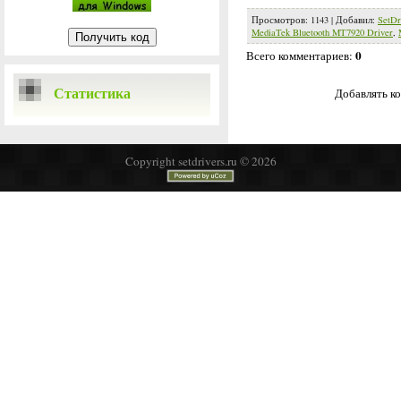
Просмотров
:
1143
|
Добавил
:
SetDr
MediaTek Bluetooth MT7920 Driver
,
0
Всего комментариев
:
Статистика
Добавлять ко
Copyright setdrivers.ru © 2026