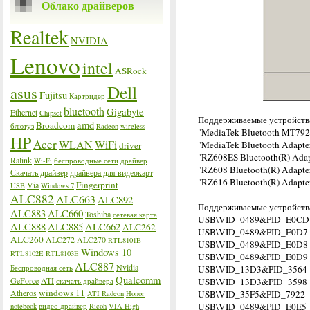
Облако драйверов
Realtek
NVIDIA
Lenovo
intel
ASRock
Dell
asus
Fujitsu
Картридер
bluetooth
Gigabyte
Ethernet
Chipset
Поддерживаемые устройств
amd
Broadcom
блютуз
Radeon
wireless
"MediaTek Bluetooth MT792
HP
Acer
WLAN
WiFi
"MediaTek Bluetooth Adapte
driver
"RZ608ES Bluetooth(R) Adap
Ralink
Wi-Fi
беспроводные сети
драйвер
"RZ608 Bluetooth(R) Adapte
Скачать драйвер
драйвера для видеокарт
"RZ616 Bluetooth(R) Adapte
Fingerprint
Via
USB
Windows 7
ALC882
ALC663
ALC892
Поддерживаемые устройства
ALC883
ALC660
Toshiba
сетевая карта
USB\VID_0489&PID_E0CD
ALC888
ALC885
ALC662
ALC262
USB\VID_0489&PID_E0D7
ALC260
ALC272
ALC270
RTL8101E
USB\VID_0489&PID_E0D8
Windows 10
RTL8102E
RTL8103E
USB\VID_0489&PID_E0D9
ALC887
Nvidia
Беспроводная сеть
USB\VID_13D3&PID_3564
Qualcomm
GeForce
ATI
USB\VID_13D3&PID_3598
скачать драйвера
windows 11
Atheros
USB\VID_35F5&PID_7922
ATI Radeon
Honor
USB\VID_0489&PID_E0E5
notebook
видео драйвер
Ricoh
VIA High