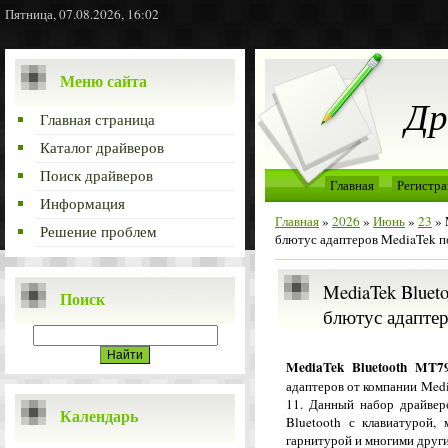
Пятница, 07.08.2026, 16:02
Меню сайта
Др
Главная страница
Каталог драйверов
Поиск драйверов
Главная
Регистра
Информация
Главная
»
2026
»
Июнь
»
23
» 
Решение проблем
блютус адаптеров MediaTek 
MediaTek Blueto
Поиск
блютус адаптер
MediaTek Bluetooth MT7
адаптеров от компании Med
11. Данный набор драйвер
Календарь
Bluetooth с клавиатурой,
гарнитурой и многими друг