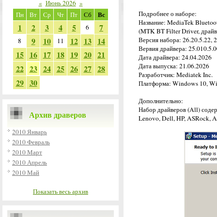
«
Июнь 2026
»
Подробнее о наборе:
Вс
Пн
Вт
Ср
Чт
Пт
Сб
Название: MediaTek Bluetoo
1
2
3
4
5
7
6
(MTK BT Filter Driver, драй
9
10
12
13
14
Версия набора: 26.20.5.22, 2
8
11
Вервия драйвера: 25.010.5.0
15
16
17
18
19
20
21
Дата драйвера: 24.04.2026
Дата выпуска: 21.06.2026
22
23
24
25
26
27
28
Разработчик: Mediatek Inc.
29
30
Платформа: Windows 10, Wi
Дополнительно:
Набор драйверов (All) соде
Архив драверов
Lenovo, Dell, HP, ASRock, As
2010 Январь
2010 Февраль
2010 Март
2010 Апрель
2010 Май
Показать весь архив