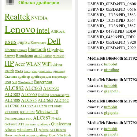
Облако драйверов
USB\VID_0E8D&PID_0608
USB\VID_0E8D&PID_0616
Realtek
USB\VID_13D3&PID_3563
NVIDIA
USB\VID_13D3&PID_3564
Lenovo
USB\VID_13D3&PID_3567
intel
ASRock
USB\VID_0489&PID_E0D9
USB\VID_0489&PID_E0E0
Dell
asus
Fujitsu
USB\VID_0E8D&PID_7920
Картридер
USB\VID_0E8D&PID_7922
bluetooth
Gigabyte
Ethernet
Chipset
amd
Broadcom
блютуз
Radeon
wireless
MediaTek Bluetooth MT7920 
HP
Acer
WLAN
WiFi
скачать с
turbobit
driver
скачать с
nitroflare
Ralink
Wi-Fi
беспроводные сети
драйвер
Скачать драйвер
драйвера для видеокарт
MediaTek Bluetooth MT7921
Fingerprint
Via
USB
Windows 7
скачать с
turbobit
ALC882
ALC663
ALC892
скачать с
gigapeta
ALC883
ALC660
Toshiba
сетевая карта
ALC888
ALC885
ALC662
ALC262
MediaTek Bluetooth MT79xx 
ALC260
ALC272
ALC270
RTL8101E
скачать с
turbobit
Windows 10
скачать с
gigapeta
RTL8103E
RTL8102E
ALC887
Nvidia
Беспроводная сеть
MediaTek Bluetooth MT7921 
Qualcomm
GeForce
ATI
скачать драйвера
скачать с
turbobit
windows 11
Atheros
geforce
ATI Radeon
скачать с
gigapeta
Honor
notebook
видео драйвер
Ricoh
VIA High