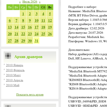
«
Июль 2026
»
Подробнее о наборе:
Вс
Пн
Вт
Ср
Чт
Пт
Сб
Название: MediaTek Bluetoo
1
2
3
4
5
(MTK BT Filter Driver, драй
6
7
8
9
10
11
12
Версия набора: 1.1045.0.566
Вервия драйвера: 1.1045.0.5
13
14
15
16
17
18
19
Дата драйвера: 12.02.2026
Дата выпуска: 24.07.2026
20
21
22
23
24
25
26
Разработчик: Mediatek Inc.
27
28
29
30
31
Платформа: Windows 10, Wi
Дополнительно:
Набор драйверов (All) соде
Архив драверов
Dell, HP, Lenovo, ASRock, As
2010 Январь
Поддерживаемые устройств
2010 Февраль
"MediaTek Bluetooth MT792
2010 Март
"MediaTek Bluetooth Adapte
"RZ608ES Bluetooth(R) Adap
2010 Апрель
"RZ608 Bluetooth(R) Adapte
2010 Май
"RZ616 Bluetooth(R) Adapte
Показать весь архив
Поддерживаемые устройства
USB\VID_0489&PID_E0D8
USB\VID_0E8D&PID_A608