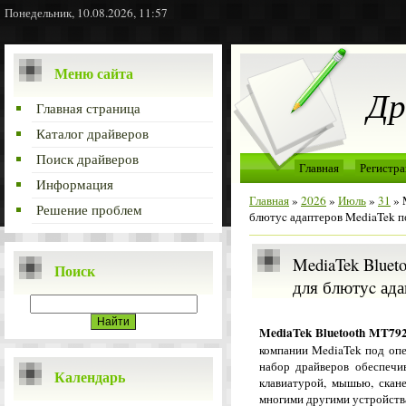
Понедельник, 10.08.2026, 11:57
Меню сайта
Др
Главная страница
Каталог драйверов
Поиск драйверов
Главная
Регистра
Информация
Главная
»
2026
»
Июль
»
31
» 
Решение проблем
блютуc адаптеров MediaTek 
MediaTek Blueto
Поиск
для блютуc ада
MediaTek Bluetooth MT792
компании MediaTek под оп
набор драйверов обеспечив
Календарь
клавиатурой, мышью, скан
многими другими устройст