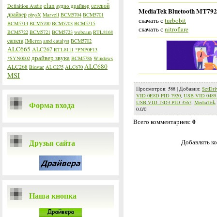
elan
сетевой
Definition Audio
аудио драйвер
MediaTek Bluetooth MT7921 
драйвер
physX
Marvell
BCM5704
BCM5701
скачать с
turbobit
BCM5714
BCM5700
BCM5703
BCM5715
скачать с
nitroflare
BCM5722
BCM5721
BCM5723
webcam
RTL8168
camera
JMicron
amd catalyst
BCM5702
ALC665
ALC267
RTL8111
*PNP0F13
драйвер звука
*SYN0002
BCM5786
Windows
ALC680
ALC268
Biostar
ALC275
ALC670
MSI
Просмотров
:
588
|
Добавил
:
SetDri
VID 0E8D PID 7920
,
USB VID 0489
USB VID 13D3 PID 3567
,
MediaTek
Форма входа
0.0
/
0
0
Всего комментариев
:
Друзья сайта
Добавлять ко
Наша кнопка