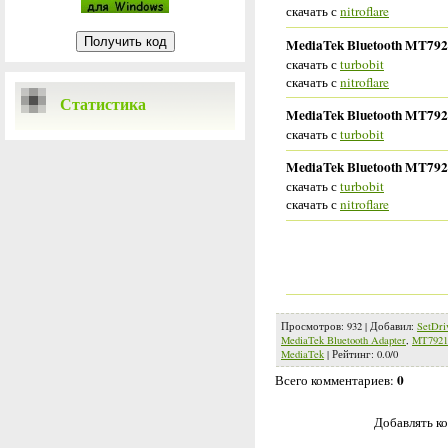
скачать с
nitroflare
MediaTek Bluetooth MT7921
скачать с
turbobit
скачать с
nitroflare
Статистика
MediaTek Bluetooth MT7921 
скачать с
turbobit
MediaTek Bluetooth MT7921 
скачать с
turbobit
скачать с
nitroflare
Просмотров
:
932
|
Добавил
:
SetDri
MediaTek Bluetooth Adapter
,
MT7921
MediaTek
|
Рейтинг
:
0.0
/
0
0
Всего комментариев
:
Добавлять ко