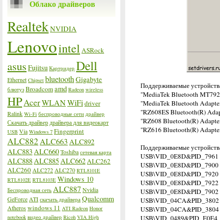
Облако драйверов
Realtek
NVIDIA
Lenovo
intel
ASRock
Dell
asus
Fujitsu
Картридер
bluetooth
Gigabyte
Ethernet
Chipset
Поддерживаемые устройств
amd
Broadcom
блютуз
Radeon
wireless
"MediaTek Bluetooth MT792
HP
Acer
WLAN
WiFi
driver
"MediaTek Bluetooth Adapte
"RZ608ES Bluetooth(R) Adap
Ralink
Wi-Fi
беспроводные сети
драйвер
"RZ608 Bluetooth(R) Adapte
Скачать драйвер
драйвера для видеокарт
"RZ616 Bluetooth(R) Adapte
Fingerprint
Via
USB
Windows 7
ALC882
ALC663
ALC892
Поддерживаемые устройства
ALC883
ALC660
Toshiba
сетевая карта
USB\VID_0E8D&PID_7961
ALC888
ALC885
ALC662
ALC262
USB\VID_0E8D&PID_7900
ALC260
ALC272
ALC270
RTL8101E
USB\VID_0E8D&PID_7920
Windows 10
RTL8102E
RTL8103E
USB\VID_0E8D&PID_7922
ALC887
Nvidia
Беспроводная сеть
USB\VID_0E8D&PID_7902
Qualcomm
GeForce
ATI
скачать драйвера
USB\VID_04CA&PID_3802
windows 11
Atheros
ATI Radeon
Honor
USB\VID_04CA&PID_3804
notebook
видео драйвер
Ricoh
VIA High
USB\VID_0489&PID_E0E4