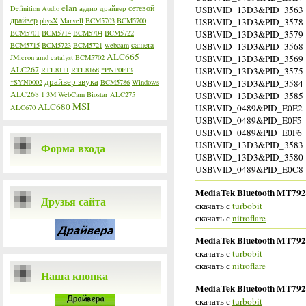
elan
сетевой
Definition Audio
аудио драйвер
USB\VID_13D3&PID_3563
драйвер
physX
Marvell
BCM5703
BCM5700
USB\VID_13D3&PID_3578
BCM5701
BCM5714
BCM5704
BCM5722
USB\VID_13D3&PID_3579
camera
BCM5715
BCM5723
BCM5721
webcam
USB\VID_13D3&PID_3568
ALC665
JMicron
amd catalyst
BCM5702
USB\VID_13D3&PID_3569
ALC267
RTL8111
RTL8168
*PNP0F13
USB\VID_13D3&PID_3575
драйвер звука
*SYN0002
BCM5786
Windows
USB\VID_13D3&PID_3584
ALC268
1 3M WebCam
Biostar
ALC275
USB\VID_13D3&PID_3585
MSI
ALC680
USB\VID_0489&PID_E0E2
ALC670
USB\VID_0489&PID_E0F5
USB\VID_0489&PID_E0F6
USB\VID_13D3&PID_3583
Форма входа
USB\VID_13D3&PID_3580
USB\VID_0489&PID_E0C8
MediaTek Bluetooth MT7921 
Друзья сайта
скачать с
turbobit
скачать с
nitroflare
MediaTek Bluetooth MT7921 
скачать с
turbobit
скачать с
nitroflare
Наша кнопка
MediaTek Bluetooth MT7920 
скачать с
turbobit