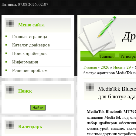
Пятница, 07.08.2026, 02:07
Меню сайта
Др
Главная страница
Каталог драйверов
Поиск драйверов
Главная
Регистра
Информация
Главная
»
2026
»
Июль
»
29
» 
Решение проблем
блютуc адаптеров MediaTek 
MediaTek Blueto
Поиск
для блютуc ада
MediaTek Bluetooth MT792
компании MediaTek под оп
набор драйверов обеспечив
Календарь
клавиатурой, мышью, скан
многими другими устройст