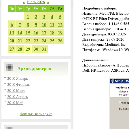
«
Июль 2026
»
Подробнее о наборе:
Вс
Пн
Вт
Ср
Чт
Пт
Сб
Название: MediaTek Bluetoo
1
2
3
4
5
(MTK BT Filter Driver, драй
6
7
8
9
10
11
12
Версия набора: 1.1146.0.585
Вервия драйвера: 1.1034.0.3
13
14
15
16
17
18
19
Дата драйвера: 03.07.2026
Дата выпуска: 23.07.2026
20
21
22
23
24
25
26
Разработчик: Mediatek Inc.
27
28
29
30
31
Платформа: Windows 10, Wi
Дополнительно:
Набор драйверов (All) соде
Архив драверов
Dell, HP, Lenovo, ASRock, As
2010 Январь
2010 Февраль
2010 Март
2010 Апрель
2010 Май
Показать весь архив