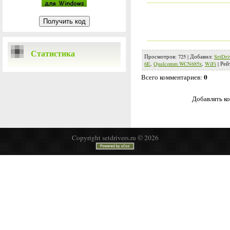
Статистика
Просмотров
:
725
|
Добавил
:
SetDri
6E
,
Qualcomm WCN685x
,
WiFi
|
Рей
0
Всего комментариев
:
Добавлять ко
Copyright setdrivers.ru © 2026