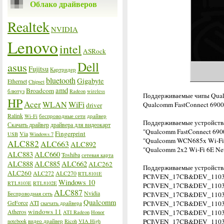
Облако драйверов
Realtek
NVIDIA
Lenovo
intel
ASRock
Dell
asus
Fujitsu
Картридер
bluetooth
Gigabyte
Ethernet
Chipset
amd
Broadcom
блютуз
Radeon
wireless
Поддерживаемые чипы Qua
HP
Acer
WLAN
WiFi
Qualcomm FastConnect 690
driver
Ralink
Wi-Fi
беспроводные сети
драйвер
Поддерживаемые устройств
Скачать драйвер
драйвера для видеокарт
"Qualcomm FastConnect 6900
Fingerprint
Via
USB
Windows 7
"Qualcomm WCN685x Wi-Fi 6
ALC882
ALC663
ALC892
"Qualcomm 2x2 Wi-Fi 6E Ne
ALC883
ALC660
Toshiba
сетевая карта
ALC888
ALC885
ALC662
ALC262
Поддерживаемые устройства
ALC260
ALC272
ALC270
RTL8101E
PCI\VEN_17CB&DEV_110
Windows 10
RTL8103E
RTL8102E
PCI\VEN_17CB&DEV_110
ALC887
Nvidia
Беспроводная сеть
PCI\VEN_17CB&DEV_110
Qualcomm
GeForce
ATI
PCI\VEN_17CB&DEV_110
скачать драйвера
windows 11
Atheros
PCI\VEN_17CB&DEV_110
ATI Radeon
Honor
PCI\VEN_17CB&DEV_110
notebook
видео драйвер
Ricoh
VIA High