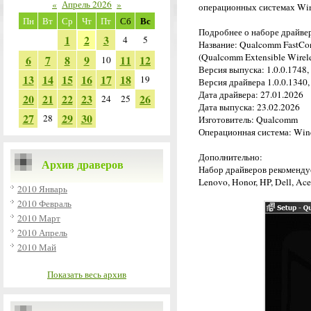
«
Апрель 2026
»
операционных системах Win
Вс
Пн
Вт
Ср
Чт
Пт
Сб
Подробнее о наборе драйве
1
2
3
4
5
Название: Qualcomm FastCon
(Qualcomm Extensible Wirel
6
7
8
9
11
12
10
Версия выпуска: 1.0.0.1748,
13
14
15
16
17
18
19
Версия драйвера 1.0.0.1340, 
Дата драйвера: 27.01.2026
20
21
22
23
26
24
25
Дата выпуска: 23.02.2026
27
29
30
28
Изготовитель: Qualcomm
Операционная система: Wind
Дополнительно:
Архив драверов
Набор драйверов рекоменду
Lenovo, Honor, HP, Dell, Ace
2010 Январь
2010 Февраль
2010 Март
2010 Апрель
2010 Май
Показать весь архив