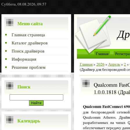
Суббота, 08.08.2026, 09:57
Меню сайта
Др
Главная страница
Каталог драйверов
Поиск драйверов
Главная
Регистра
Информация
Главная
»
2026
»
Апрель
»
2
» 
Решение проблем
(Драйвер для беспроводной се
Qualcomm FastCo
Поиск
1.0.0.1818 (Др
Qualcomm FastConnect 690
для беспроводной сетево
Qualcomm Atheros. Драйв
Календарь
разработанных на чипах 
обеспечивает передачу дан