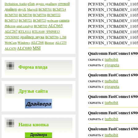
elan
сетевой
PCI\VEN_17CB&DEV_110
Definition Audio
аудио драйвер
драйвер
PCI\VEN_17CB&DEV_110
physX
Marvell
BCM5701
BCM5714
PCI\VEN_17CB&DEV_110
BCM5703
BCM5700
BCM5704
BCM5722
camera
PCI\VEN_17CB&DEV_110
BCM5715
BCM5721
BCM5723
webcam
ALC665
PCI\VEN_17CB&DEV_110
JMicron
amd catalyst
BCM5702
ALC267
PCI\VEN_17CB&DEV_110
RTL8111
RTL8168
*PNP0F13
драйвер звука
PCI\VEN_17CB&DEV_110
*SYN0002
BCM5786
1.3M
ALC268
PCI\VEN_17CB&DEV_110
WebCam
Windows
Biostar
ALC275
MSI
ALC680
ALC670
Qualcomm FastConnect 6900 
скачать с
turbobit
скачать с
gigapeta
Форма входа
Qualcomm FastConnect 6900
скачать с
turbobit
скачать с
gigapeta
Друзья сайта
Qualcomm FastConnect 6900
скачать с
turbobit
Qualcomm FastConnect 6900 
скачать с
turbobit
Наша кнопка
Qualcomm FastConnect 6900 
скачать с
turbobit