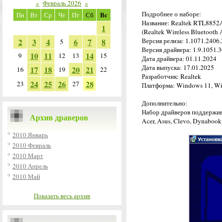
«
Февраль 2026
»
Подробнее о наборе:
Вс
Пн
Вт
Ср
Чт
Пт
Сб
Название: Realtek RTL8852A
1
(Realtek Wireless Bluetooth A
2
3
4
6
7
8
Версия релиза: 1.1071.2406
5
Версия драйвера: 1.9.1051.3
10
11
14
9
12
13
15
Дата драйвера: 01.11.2024
Дата выпуска: 17.01.2025
17
18
20
21
16
19
22
Разработчик: Realtek
24
25
26
28
23
27
Платформа: Windows 11, Win
Дополнительно:
Набор драйверов поддержив
Архив драверов
Acer, Asus, Clevo, Dynabook,
2010 Январь
2010 Февраль
2010 Март
2010 Апрель
2010 Май
Показать весь архив