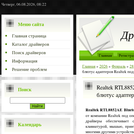
Четверг, 06.08.2026, 08:22
Меню сайта
Др
Главная страница
Каталог драйверов
Поиск драйверов
Главная
Регистра
Информация
Главная
»
2026
»
Февраль
»
28
Решение проблем
блютуc адаптеров Realtek по
Realtek RTL8852
Поиск
блютуc адаптер
Realtek RTL8852AE Blueto
от компании Realtek под о
драйверы обеспечивает 
Календарь
клавиатурой, мышью, прин
многими другими устройст