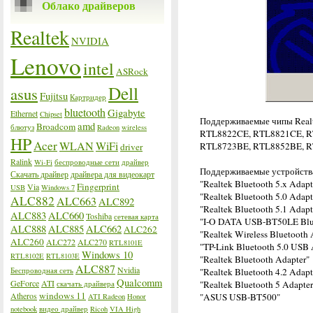
Облако драйверов
Realtek
NVIDIA
Lenovo
intel
ASRock
Dell
asus
Fujitsu
Картридер
bluetooth
Gigabyte
Ethernet
Chipset
Поддерживаемые чипы Real
amd
Broadcom
блютуз
Radeon
wireless
RTL8822CE, RTL8821CE, 
HP
Acer
WLAN
WiFi
RTL8723BE, RTL8852BE, R
driver
Ralink
Wi-Fi
беспроводные сети
драйвер
Поддерживаемые устройств
Скачать драйвер
драйвера для видеокарт
"Realtek Bluetooth 5.x Adapt
Fingerprint
Via
USB
Windows 7
"Realtek Bluetooth 5.0 Adapt
ALC882
ALC663
ALC892
"Realtek Bluetooth 5.1 Adapt
ALC883
ALC660
Toshiba
сетевая карта
"I-O DATA USB-BT50LE Blue
ALC888
ALC885
ALC662
ALC262
"Realtek Wireless Bluetooth 
ALC260
ALC272
ALC270
RTL8101E
"TP-Link Bluetooth 5.0 USB 
Windows 10
RTL8102E
RTL8103E
"Realtek Bluetooth Adapter"
ALC887
Nvidia
Беспроводная сеть
"Realtek Bluetooth 4.2 Adapt
Qualcomm
GeForce
ATI
"Realtek Bluetooth 5 Adapter
скачать драйвера
windows 11
Atheros
"ASUS USB-BT500"
ATI Radeon
Honor
notebook
видео драйвер
Ricoh
VIA High