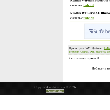
Realtek Wireless Bluetooth 
скачать с
turbobit
Realtek RTL8852AE Bluetoot
скачать с
turbobit
Просмотров
:
1456
|
Добавил
:
SetDr
Bluetooth Adapter
,
Dell
,
bluetooth
,
as
0
Всего комментариев
:
Добавлять ко
Copyright setdrivers.ru © 2026