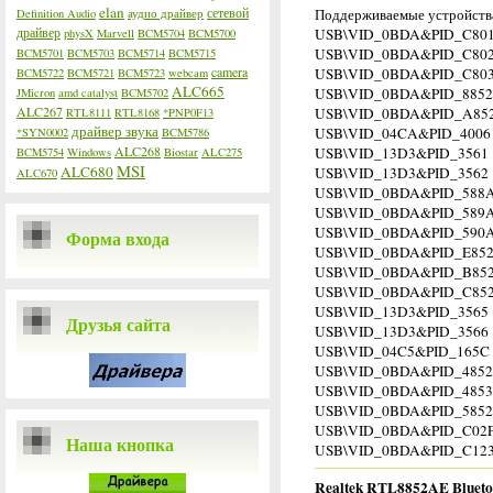
elan
сетевой
Поддерживаемые устройства 
Definition Audio
аудио драйвер
драйвер
USB\VID_0BDA&PID_C801 ;
physX
Marvell
BCM5704
BCM5700
USB\VID_0BDA&PID_C802 ; 
BCM5701
BCM5703
BCM5714
BCM5715
camera
USB\VID_0BDA&PID_C803 ;
BCM5722
BCM5721
BCM5723
webcam
ALC665
USB\VID_0BDA&PID_8852 
JMicron
amd catalyst
BCM5702
ALC267
USB\VID_0BDA&PID_A852
RTL8111
RTL8168
*PNP0F13
драйвер звука
USB\VID_04CA&PID_4006 ; 
*SYN0002
BCM5786
ALC268
USB\VID_13D3&PID_3561 ; 
BCM5754
Windows
Biostar
ALC275
MSI
ALC680
USB\VID_13D3&PID_3562 ; 
ALC670
USB\VID_0BDA&PID_588A 
USB\VID_0BDA&PID_589A 
USB\VID_0BDA&PID_590A 
Форма входа
USB\VID_0BDA&PID_E852 ;
USB\VID_0BDA&PID_B852 ; 
USB\VID_0BDA&PID_C852 ;
USB\VID_13D3&PID_3565 ; 
Друзья сайта
USB\VID_13D3&PID_3566 ; 
USB\VID_04C5&PID_165C ; 
USB\VID_0BDA&PID_4852 ;
USB\VID_0BDA&PID_4853 ;
USB\VID_0BDA&PID_5852 ;
USB\VID_0BDA&PID_C02F 
Наша кнопка
USB\VID_0BDA&PID_C123 
Realtek RTL8852AE Bluetoot