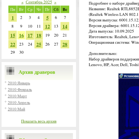
«
Сентябрь 2025
»
Подробнее о наборе драйве
Название: Realtek RTL8852B
Вс
Пн
Вт
Ср
Чт
Пт
Сб
(Realtek Wireless LAN 802.1
1
5
2
3
4
6
7
Версия выпуска: 6001.15.12
12
14
Версия драйвера: 6001.15.12
8
9
10
11
13
Дата выпуска: 10.09.2025
15
16
17
18
19
20
21
Изготовитель: Realtek, Leno
Операционная система: Wind
22
25
28
23
24
26
27
29
30
Дополнительно:
Набор драйверов поддержива
Lenovo, HP, Acer, Dell, Toshi
Архив драверов
2010 Январь
2010 Февраль
2010 Март
2010 Апрель
2010 Май
Показать весь архив