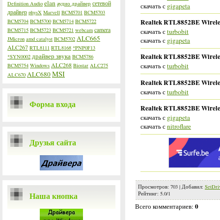
elan
сетевой
Definition Audio
аудио драйвер
скачать с
gigapeta
драйвер
physX
Marvell
BCM5701
BCM5703
Realtek RTL8852BE Wireles
BCM5704
BCM5700
BCM5714
BCM5722
camera
BCM5715
BCM5723
BCM5721
webcam
скачать с
turbobit
ALC665
JMicron
amd catalyst
BCM5702
скачать с
gigapeta
ALC267
RTL8111
RTL8168
*PNP0F13
драйвер звука
Realtek RTL8852BE Wireles
*SYN0002
BCM5786
ALC268
скачать с
turbobit
BCM5754
Windows
Biostar
ALC275
MSI
ALC680
ALC670
Realtek RTL8852BE Wireles
скачать с
turbobit
Форма входа
Realtek RTL8852BE Wireles
скачать с
gigapeta
скачать с
nitroflare
Друзья сайта
Просмотров
:
703
|
Добавил
:
SetDri
Наша кнопка
Рейтинг
:
5.0
/
1
0
Всего комментариев
: