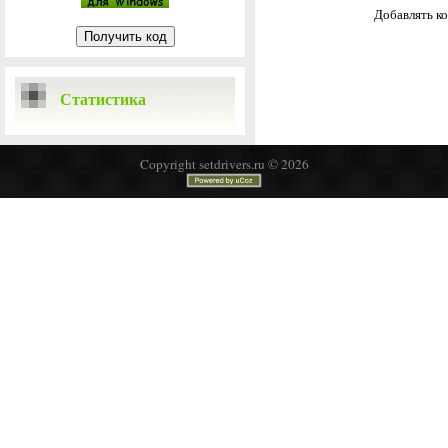
Добавлять ко
Статистика
Copyright setdrivers.ru © 2026