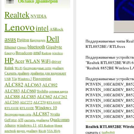
Облако драйверов
Realtek
NVIDIA
Lenovo
intel
ASRock
Dell
asus
Fujitsu
Картридер
Поддерживаемые чипы Real
bluetooth
RTL8852BE / RTL8xxx
Gigabyte
Ethernet
Chipset
amd
Broadcom
блютуз
Radeon
wireless
Поддерживаемые устройств
HP
Acer
WLAN
WiFi
driver
"Realtek RTL8852BE WiFi 6 
Ralink
"Realtek 8852BE Wireless L
Wi-Fi
беспроводные сети
драйвер
Скачать драйвер
драйвера для видеокарт
Fingerprint
Via
Поддерживаемые устройства:
USB
Windows 7
ALC882
ALC663
PCI\VEN_10EC&DEV_B85
ALC892
PCI\VEN_10EC&DEV_B85
ALC883
ALC660
Toshiba
сетевая карта
PCI\VEN_10EC&DEV_B85
ALC888
ALC885
ALC662
ALC262
PCI\VEN_10EC&DEV_B85
ALC260
ALC272
ALC270
RTL8101E
PCI\VEN_10EC&DEV_B85
Windows 10
RTL8103E
RTL8102E
PCI\VEN_10EC&DEV_B85
ALC887
Nvidia
Беспроводная сеть
PCI\VEN_10EC&DEV_B85
Qualcomm
GeForce
ATI
скачать драйвера
windows 11
Atheros
ATI Radeon
Honor
Realtek RTL8852BE Wireles
notebook
видео драйвер
Ricoh
VIA High
скачать с
turbobit