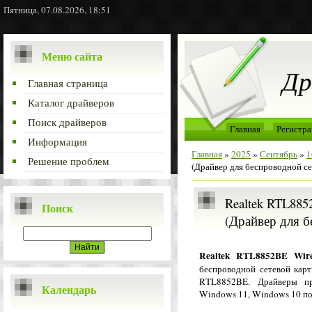
Пятница, 07.08.2026, 18:51
Меню сайта
Др
Главная страница
Каталог драйверов
Поиск драйверов
Главная
Регистра
Информация
Главная
»
2025
»
Сентябрь
»
1
Решение проблем
(Драйвер для беспроводной се
Realtek RTL8852
Поиск
(Драйвер для б
Realtek RTL8852BE Wire
беспроводной сетевой карт
RTL8852BE. Драйверы пр
Календарь
Windows 11, Windows 10 под