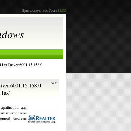
Приветствую Вас
Гость
|
RSS
ndows
1ax Driver 6001.15.158.0
ver 6001.15.158.0
06:25
11ax)
драйверов для
 их контроллере
онной системе