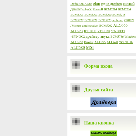
elan
сетевой
Definition Audio
аудио драйвер
драйвер
physX
Marvell
BCM5714
BCM5704
BCM5701
BCM5703
BCM5700
BCM5715
camera
BCM5722
BCM5721
BCM5723
webcam
ALC665
JMicron
amd catalyst
BCM5702
ALC267
RTL8111
RTL8168
*PNP0F13
драйвер звука
*SYN0002
BCM5786
Window
ALC268
Biostar
ALC275
ALC670
*SYN1F09
MSI
ALC680
Форма входа
Друзья сайта
Наша кнопка