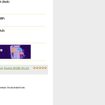
 (Dell)
(HP)
All)
ell
,
Realtek 8852BE WLAN
нные пользователи.