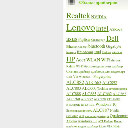
Облако драйверов
Realtek
NVIDIA
Lenovo
intel
ASRock
Dell
asus
Fujitsu
Картридер
bluetooth
Gigabyte
Ethernet
Chipset
amd
Broadcom
блютуз
Radeon
wireless
HP
Acer
WLAN
WiFi
driver
Ralink
Wi-Fi
беспроводные сети
драйвер
Скачать драйвер
драйвера для видеокарт
Fingerprint
Via
USB
Windows 7
ALC882
ALC663
ALC892
ALC883
ALC660
Toshiba
сетевая карта
ALC888
ALC885
ALC662
ALC262
ALC260
ALC272
ALC270
RTL8101E
Windows 10
RTL8102E
RTL8103E
ALC887
Nvidia
Беспроводная сеть
Qualcom
GeForce
ATI
скачать драйвера
windows 11
Atheros
ATI Radeon
Honor
notebook
видео драйвер
Ricoh
VIA High