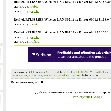
Realtek RTL8852BE Wireless LAN 802.11ax Driver 6001.15.156.200
скачать с
turbobit
скачать с
gigapeta
Realtek RTL8852BE Wireless LAN 802.11ax Driver 6001.15.138.0 
скачать с
gigapeta
s
Realtek RTL8852BE Wireless LAN 802.11ax Driver 6001.15.155.1 (
скачать с
gigapeta
скачать с
nitroflare
Просмотров
:
900
|
Добавил
:
SetDrivers
|
Теги
:
Realtek RTL8852BE WiFi 6 802 11ax
,
D
WiFi 6 driver
,
RTL8852BE
,
Realtek
,
HP
,
realtek RTL8852BE
|
Рейтинг
:
5.0
/
1
0
Всего комментариев
:
Добавлять комментарии могут только зарегистрирова
[
Регистрация
|
Вход
]