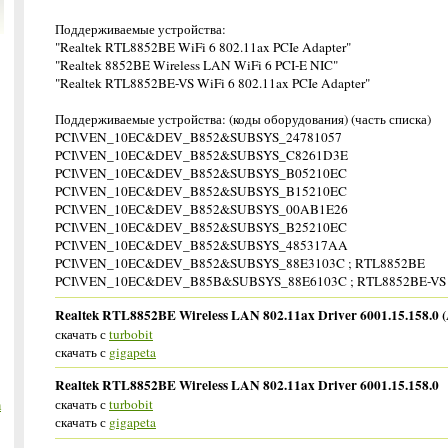
Поддерживаемые устройства:
"Realtek RTL8852BE WiFi 6 802.11ax PCIe Adapter"
"Realtek 8852BE Wireless LAN WiFi 6 PCI-E NIC"
"Realtek RTL8852BE-VS WiFi 6 802.11ax PCIe Adapter"
Поддерживаемые устройства: (коды оборудования) (часть списка)
PCI\VEN_10EC&DEV_B852&SUBSYS_24781057
PCI\VEN_10EC&DEV_B852&SUBSYS_C8261D3E
PCI\VEN_10EC&DEV_B852&SUBSYS_B05210EC
PCI\VEN_10EC&DEV_B852&SUBSYS_B15210EC
PCI\VEN_10EC&DEV_B852&SUBSYS_00AB1E26
PCI\VEN_10EC&DEV_B852&SUBSYS_B25210EC
PCI\VEN_10EC&DEV_B852&SUBSYS_485317AA
PCI\VEN_10EC&DEV_B852&SUBSYS_88E3103C ; RTL8852BE
PCI\VEN_10EC&DEV_B85B&SUBSYS_88E6103C ; RTL8852BE-VS
Realtek RTL8852BE Wireless LAN 802.11ax Driver 6001.15.158.0 (
скачать с
turbobit
скачать с
gigapeta
Realtek RTL8852BE Wireless LAN 802.11ax Driver 6001.15.158.0
скачать с
turbobit
m
скачать с
gigapeta