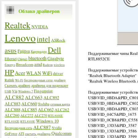
Облако драйверов
Realtek
NVIDIA
Lenovo
intel
ASRock
Dell
asus
Fujitsu
Картридер
Поддерживаемые чипы Real
bluetooth
Gigabyte
Ethernet
RTL8852CE
Chipset
amd
Broadcom
блютуз
Radeon
wireless
HP
Поддерживаемые устройств
Acer
WLAN
WiFi
driver
"Realtek Bluetooth Adapter"
Ralink
Wi-Fi
беспроводные сети
драйвер
"Realtek Wireless Bluetooth 
Скачать драйвер
драйвера для видеокарт
Fingerprint
Via
USB
Windows 7
Поддерживаемые устройства
ALC882
ALC663
ALC892
USB\VID_0BDA&PID_C80
USB\VID_0BDA&PID_C80
ALC883
ALC660
Toshiba
сетевая карта
USB\VID_0BDA&PID_C80
ALC888
ALC885
ALC662
ALC262
USB\VID_04C5&PID_1675
ALC260
ALC272
ALC270
RTL8101E
USB\VID_0CB8&PID_C558
Windows 10
RTL8102E
RTL8103E
USB\VID_13D3&PID_3587
ALC887
Nvidia
Беспроводная сеть
USB\VID_13D3&PID_3586
Qualcomm
GeForce
ATI
скачать драйвера
USB\VID_13D3&PID_3599