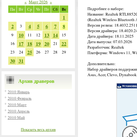
«
Март 2026
»
Подробнее о наборе:
Вс
Пн
Вт
Ср
Чт
Пт
Сб
Название: Realtek RTL8852C
1
(Realtek Wireless Bluetooth 
Версия релиза: 18.4032.251
2
4
5
6
7
8
3
Версия драйвера: 18.4020.2
10
13
14
9
11
12
15
Дата драйвера: 18.11.2025
Дата выпуска: 07.03.2026
17
18
19
20
22
16
21
Разработчик: Realtek
25
23
24
26
27
28
29
Платформа: Windows 11, Win
30
31
Дополнительно:
Набор драйверов поддержив
Asus, Acer, Clevo, Dynabook,
Архив драверов
2010 Январь
2010 Февраль
2010 Март
2010 Апрель
2010 Май
Показать весь архив