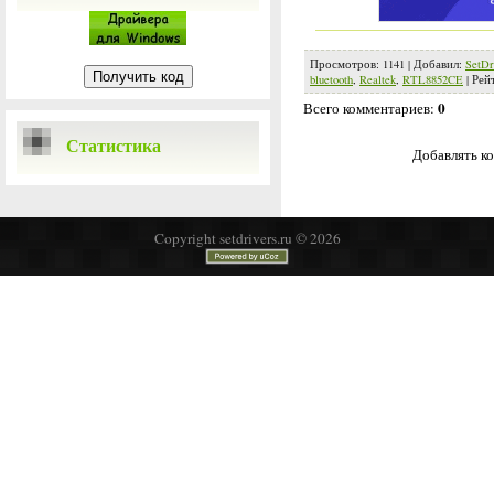
Просмотров
:
1141
|
Добавил
:
SetDr
bluetooth
,
Realtek
,
RTL8852CE
|
Рей
0
Всего комментариев
:
Статистика
Добавлять ко
Copyright setdrivers.ru © 2026