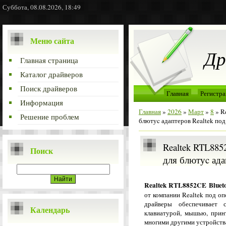
Суббота, 08.08.2026, 18:49
Меню сайта
Др
Главная страница
Каталог драйверов
Поиск драйверов
Главная
Регистра
Информация
Главная
»
2026
»
Март
»
8
» R
Решение проблем
блютуc адаптеров Realtek по
Realtek RTL8852
Поиск
для блютуc ада
Realtek RTL8852CE Blueto
от компании Realtek под о
драйверы обеспечивает 
Календарь
клавиатурой, мышью, прин
многими другими устройст