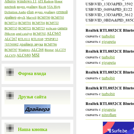
windows 11
Atheros
ATI Radeon
Honor
USB\VID_13D3&PID_3592
notebook
видео драйвер
Ricoh
VIA High
USB\VID_0489&PID_E122
elan
сетевой
Definition Audio
аудио драйвер
USB\VID_13D3&PID_3612
драйвер
physX
Marvell
BCM5700
BCM5703
USB\VID_0BDA&PID_885
BCM5714
BCM5701
BCM5704
BCM5722
camera
BCM5715
BCM5721
BCM5723
webcam
Realtek RTL8852CE Bluetoo
ALC665
JMicron
amd catalyst
BCM5702
скачать с
turbobit
ALC267
RTL8111
RTL8168
*PNP0F13
скачать с
gigapeta
драйвер звука
*SYN0002
BCM5786
ALC268
BCM5787
Windows
Biostar
ALC275
Realtek RTL8852CE Bluetoo
MSI
ALC680
ALC670
скачать с
turbobit
скачать с
gigapeta
Realtek RTL8852CE Bluetoo
Форма входа
скачать с
turbobit
Realtek RTL8852CE Bluetoo
скачать с
turbobit
Друзья сайта
Realtek RTL8852CE Bluetoot
скачать с
gigapeta
скачать с
nitroflare
Наша кнопка