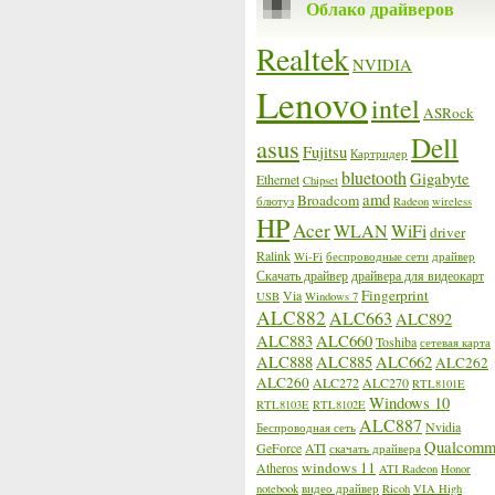
Облако драйверов
Realtek
NVIDIA
Lenovo
intel
ASRock
Dell
asus
Fujitsu
Картридер
bluetooth
Gigabyte
Ethernet
Chipset
amd
Broadcom
блютуз
Radeon
wireless
HP
Acer
WLAN
WiFi
driver
Ralink
Wi-Fi
беспроводные сети
драйвер
Скачать драйвер
драйвера для видеокарт
Fingerprint
Via
USB
Windows 7
ALC882
ALC663
ALC892
ALC883
ALC660
Toshiba
сетевая карта
ALC888
ALC885
ALC662
ALC262
ALC260
ALC272
ALC270
RTL8101E
Windows 10
RTL8103E
RTL8102E
ALC887
Nvidia
Беспроводная сеть
Qualcom
GeForce
ATI
скачать драйвера
windows 11
Atheros
ATI Radeon
Honor
notebook
видео драйвер
Ricoh
VIA High