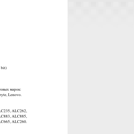
bit)
говых марок:
byte, Lenovo.
LC235, ALC262,
LC883, ALC885,
LC665, ALC260.