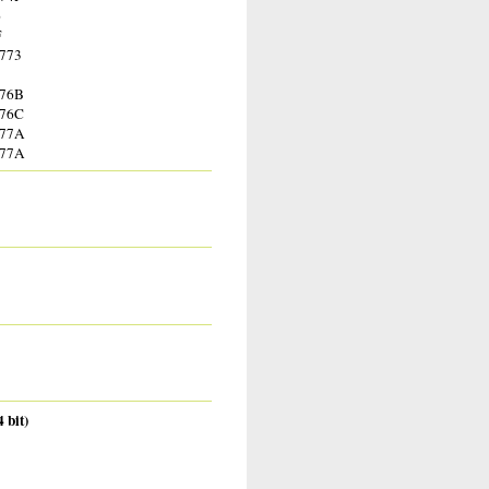
6
F
773
3
76B
76C
77A
77A
 bit)