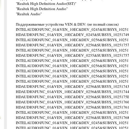
"Realtek High Definition Audio(SST)"
"Realtek High Definition Audio"
"Realtek Audio"
Поддерживаемые устройства VEN & DEV: (не полный список)
INTELAUDIO\FUNC_01&VEN_10EC&DEV_0245&SUBSYS_1025173
HDAUDIO\FUNC_01&VEN_10EC&DEV_0245&SUBSYS_1025174
INTELAUDIO\FUNC_01&VEN_10EC&DEV_0256&SUBSYS_10251
HDAUDIO\FUNC_01&VEN_10EC&DEV_0256&SUBSYS_1025175
INTELAUDIO\FUNC_01&VEN_10EC&DEV_0255&SUBSYS_10251
HDAUDIO\FUNC_01&VEN_10EC&DEV_0255&SUBSYS_1025175
INTELAUDIO\FUNC_01&VEN_10EC&DEV_0256&SUBSYS_10251
INTELAUDIO\FUNC_01&VEN_10EC&DEV_0256&SUBSYS_10251
INTELAUDIO\FUNC_01&VEN_10EC&DEV_0256&SUBSYS_10251
INTELAUDIO\FUNC_01&VEN_10EC&DEV_0256&SUBSYS_10251
INTELAUDIO\FUNC_01&VEN_10EC&DEV_0256&SUBSYS_10251
HDAUDIO\FUNC_01&VEN_10EC&DEV_0256&SUBSYS_1025174
HDAUDIO\FUNC_01&VEN_10EC&DEV_0256&SUBSYS_1025174
HDAUDIO\FUNC_01&VEN_10EC&DEV_0256&SUBSYS_1025175
HDAUDIO\FUNC_01&VEN_10EC&DEV_0256&SUBSYS_1025176
HDAUDIO\FUNC_01&VEN_10EC&DEV_0256&SUBSYS_1025176
INTELAUDIO\FUNC_01&VEN_10EC&DEV_0256&SUBSYS_10251
m
HDAUDIO\FUNC_01&VEN_10EC&DEV_0256&SUBSYS_1025176
INTELAUDIO\FUNC_01&VEN_10EC&DEV_0245&SUBSYS_10251
INTELAUDIO\FUNC_01&VEN_10EC&DEV_0245&SUBSYS_10251