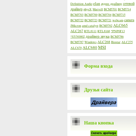
elan
сетевой
Definition Audio
аудио драйвер
драйвер
physX
Marvell
BCM5701
BCM5714
BCM5703
BCM5700
BCM5704
BCM5715
camera
BCM5722
BCM5723
BCM5721
webcam
ALC665
JMicron
amd catalyst
BCM5702
ALC267
RTL8111
RTL8168
*PNP0F13
драйвер звука
*SYN0002
BCM5786
ALC268
BCM5787
Windows
Biostar
ALC275
MSI
ALC680
ALC670
Форма входа
Друзья сайта
Наша кнопка