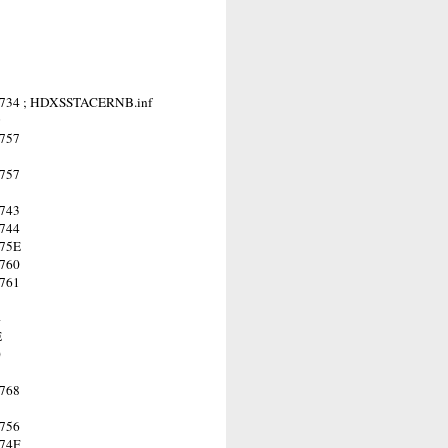
4 ; HDXSSTACERNB.inf
9
757
7
757
7
743
744
75E
760
761
3
4
E
0
1
768
8
756
74F