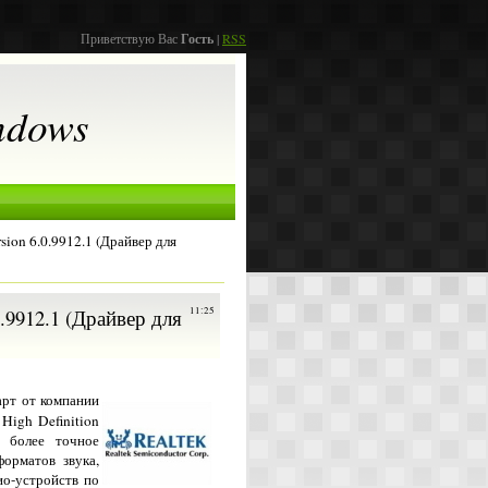
Приветствую Вас
Гость
|
RSS
ndows
sion 6.0.9912.1 (Драйвер для
.0.9912.1 (Драйвер для
11:25
арт от компании
 High Definition
 более точное
орматов звука,
ио-устройств по