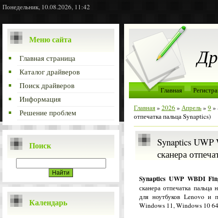
Понедельник, 10.08.2026, 11:42
Меню сайта
Др
Главная страница
Каталог драйверов
Поиск драйверов
Главная
Регистра
Информация
Главная
»
2026
»
Апрель
»
9
» 
Решение проблем
отпечатка пальца Synaptics)
Synaptics UWP W
Поиск
сканера отпечат
Synaptics UWP WBDI Fing
сканера отпечатка пальца 
для ноутбуков Lenovo и 
Календарь
Windows 11, Windows 10 64