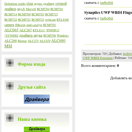
скачать с
turbobit
elan
сетевой
Definition Audio
аудио драйвер
драйвер
physX
Marvell
BCM5704
BCM5701
Synaptics UWP WBDI Finger
BCM5714
BCM5700
BCM5703
BCM5715
скачать с
turbobit
BCM5722
BCM5721
BCM5723
webcam
RTL8168
camera
JMicron
amd catalyst
BCM5702
ALC665
ALC267
RTL8111
*PNP0F13
драйвер звука
*SYN0002
BCM5786
Windows
ALC680
ALC268
Biostar
ALC275
ALC670
MSI
Просмотров
:
725
|
Добавил
:
SetDri
UWP WBDI Extension
|
Рейтинг
:
5.0
Форма входа
0
Всего комментариев
:
Добавлять ко
Друзья сайта
Наша кнопка