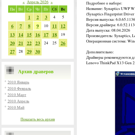
«
Апрель 2026
»
Подробнее о наборе:
Название: Synaptics UWP WB
Вс
Пн
Вт
Ср
Чт
Пт
Сб
(Synaptics Fingerprint Drive
1
2
3
4
5
Версия выпуска: 6.0.65.1136
Версия драйвера: 6.0.52.1136
6
7
8
9
11
12
10
Дата выпуска: 08.04.2026
13
14
15
16
17
18
19
Производитель: Synaptics, 
Операционная система: Wind
20
21
22
23
26
24
25
27
29
30
28
Дополнительно:
Драйверы рекомендуются дл
Lenovo ThinkPad X13 Gen 2,
Архив драверов
2010 Январь
2010 Февраль
2010 Март
2010 Апрель
2010 Май
Показать весь архив