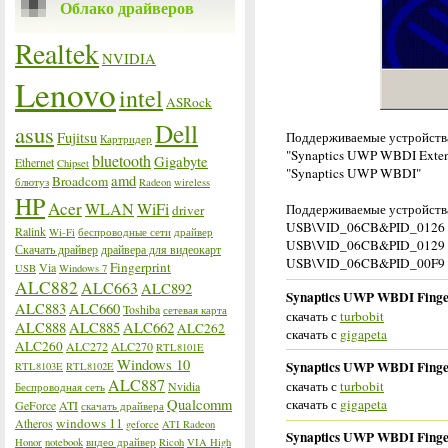
Облако драйверов
Realtek
NVIDIA
Lenovo
intel
ASRock
Dell
asus
Fujitsu
Поддерживаемые устройства
Картридер
"Synaptics UWP WBDI Exten
bluetooth
Gigabyte
Ethernet
Chipset
"Synaptics UWP WBDI"
amd
Broadcom
блютуз
Radeon
wireless
HP
Acer
WLAN
WiFi
Поддерживаемые устройства
driver
USB\VID_06CB&PID_0126
Ralink
Wi-Fi
беспроводные сети
драйвер
USB\VID_06CB&PID_0129
Скачать драйвер
драйвера для видеокарт
USB\VID_06CB&PID_00F9
Fingerprint
Via
USB
Windows 7
ALC882
ALC663
ALC892
Synaptics UWP WBDI Finger
ALC883
ALC660
Toshiba
сетевая карта
скачать с
turbobit
ALC888
ALC885
ALC662
ALC262
скачать с
gigapeta
ALC260
ALC272
ALC270
RTL8101E
Windows 10
Synaptics UWP WBDI Finger
RTL8103E
RTL8102E
ALC887
скачать с
turbobit
Nvidia
Беспроводная сеть
скачать с
gigapeta
Qualcomm
GeForce
ATI
скачать драйвера
windows 11
Atheros
geforce
ATI Radeon
Synaptics UWP WBDI Finger
Honor
notebook
видео драйвер
Ricoh
VIA High