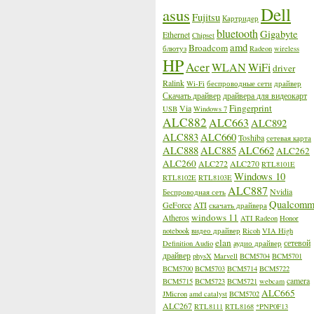
Dell
asus
Fujitsu
Картридер
bluetooth
Gigabyte
Ethernet
Chipset
amd
Broadcom
блютуз
Radeon
wireless
HP
Acer
WLAN
WiFi
driver
Ralink
Wi-Fi
беспроводные сети
драйвер
Скачать драйвер
драйвера для видеокарт
Fingerprint
Via
USB
Windows 7
ALC882
ALC663
ALC892
ALC883
ALC660
Toshiba
сетевая карта
ALC888
ALC885
ALC662
ALC262
ALC260
ALC272
ALC270
RTL8101E
Windows 10
RTL8102E
RTL8103E
ALC887
Nvidia
Беспроводная сеть
Qualcom
GeForce
ATI
скачать драйвера
windows 11
Atheros
ATI Radeon
Honor
notebook
видео драйвер
Ricoh
VIA High
elan
сетевой
Definition Audio
аудио драйвер
драйвер
physX
Marvell
BCM5704
BCM5701
BCM5700
BCM5703
BCM5714
BCM5722
camera
BCM5715
BCM5723
BCM5721
webcam
ALC665
JMicron
amd catalyst
BCM5702
ALC267
RTL8111
RTL8168
*PNP0F13