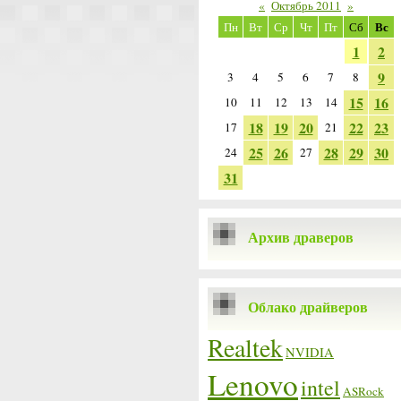
«
Октябрь 2011
»
Вс
Пн
Вт
Ср
Чт
Пт
Сб
1
2
9
3
4
5
6
7
8
15
16
10
11
12
13
14
18
19
20
22
23
17
21
25
26
28
29
30
24
27
31
Архив драверов
Облако драйверов
Realtek
NVIDIA
Lenovo
intel
ASRock