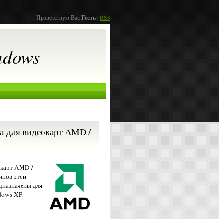
Приветствую Вас
Гость
|
RSS
ndows
ра для видеокарт AMD /
окарт AMD /
чипов этой
едназначены для
dows XP.