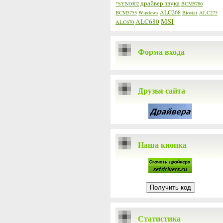
драйвер звука
*SYN0002
BCM5786
ALC268
BCM5755
Windows
Biostar
ALC275
MSI
ALC680
ALC670
Форма входа
Друзья сайта
Наша кнопка
Статистика