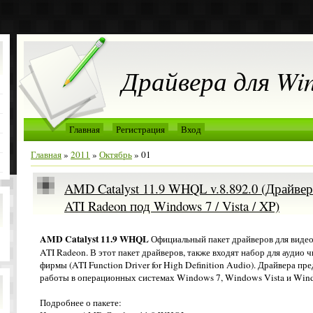
Драйвера для Wi
Главная
Регистрация
Вход
Главная
»
2011
»
Октябрь
»
01
AMD Catalyst 11.9 WHQL v.8.892.0 (Драйве
ATI Radeon под Windows 7 / Vista / XP)
AMD Catalyst 11.9 WHQL
Официальный пакет драйверов для виде
ATI Radeon. В этот пакет драйверов, также входят набор для аудио 
фирмы (ATI Function Driver for High Definition Audio). Драйвера пр
работы в операционных системах Windows 7, Windows Vista и Win
Подробнее о пакете: