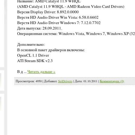
Название: AMD Catalyst 11.9 WHQL
(AMD Catalyst 11.9 WHQL - AMD Radeon Video Card Drivers)
Версия Display Driver: 8.892.0.0000
Верстя HD Audio Driver Win Vista: 6.58.0.6602
Верстя HD Audio Driver Windows 7: 7.12.0.7702
Дата выпуска: 28.09.2011.
Операционная система: Windows Vista, Windows 7, Windows XP (32 
Дополнительно:
В основной пакет драйверов включены:
OpenCL 1.1 Driver
ATI Stream SDK v2.3
В д
...
Читать дальше »
Просмотров:
4950
|
Добавил:
SetDrivers
|
Дата:
01.10.2011
|
Комментарии (0)