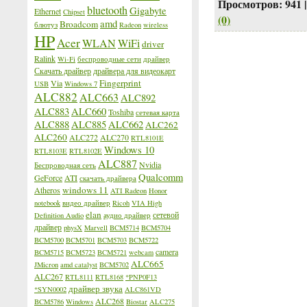
Просмотров:
941
bluetooth
Gigabyte
Ethernet
Chipset
(0)
amd
Broadcom
блютуз
Radeon
wireless
HP
Acer
WLAN
WiFi
driver
Ralink
Wi-Fi
беспроводные сети
драйвер
Скачать драйвер
драйвера для видеокарт
Fingerprint
Via
USB
Windows 7
ALC882
ALC663
ALC892
ALC883
ALC660
Toshiba
сетевая карта
ALC888
ALC885
ALC662
ALC262
ALC260
ALC272
ALC270
RTL8101E
Windows 10
RTL8103E
RTL8102E
ALC887
Nvidia
Беспроводная сеть
Qualcomm
GeForce
ATI
скачать драйвера
windows 11
Atheros
ATI Radeon
Honor
notebook
видео драйвер
Ricoh
VIA High
elan
сетевой
Definition Audio
аудио драйвер
драйвер
physX
Marvell
BCM5714
BCM5704
BCM5700
BCM5701
BCM5703
BCM5722
camera
BCM5715
BCM5723
BCM5721
webcam
ALC665
JMicron
amd catalyst
BCM5702
ALC267
RTL8111
RTL8168
*PNP0F13
драйвер звука
*SYN0002
ALC861VD
ALC268
BCM5786
Windows
Biostar
ALC275