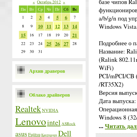
базе чипов Ra
«
Октябрь 2012
»
функциониров
Вс
Пн
Вт
Ср
Чт
Пт
Сб
3
5
6
a/b/g/n под у
1
2
4
7
Windows Vista
10
11
12
13
14
8
9
15
21
16
17
18
19
20
Подробнее о п
25
26
27
22
23
24
28
Название: Rali
29
30
31
(Ralink 802.11
WiFi)
Архив драверов
PCI/mPCI/CB 
/RT35X2)
Версия выпуска
Облако драйверов
Дата выпуска:
Realtek
Операционная 
NVIDIA
Windows 8 (32
Lenovo
intel
ASRock
...
Читать дал
Dell
asus
Fujitsu
Картридер