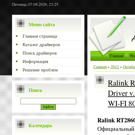
Пятница, 07.08.2026, 23:25
Меню сайта
Главная страница
Каталог драйверов
Поиск драйверов
Главная
Ре
Информация
Главная
»
2012
»
Октяб
Решение проблем
Ralink 
Поиск
Driver v
WI-FI 8
Ralink RT2860
Календарь
Официальный п