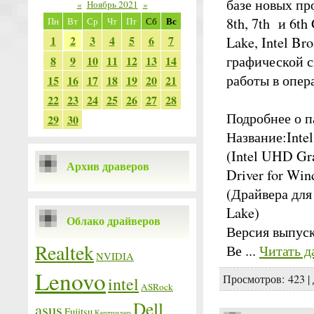
базе новых про
«
Ноябрь 2021
»
Вс
8th, 7th и 6th
Пн
Вт
Ср
Чт
Пт
Сб
1
2
3
4
5
6
7
Lake, Intel Br
графической с
8
9
10
11
12
13
14
работы в опер
15
16
17
18
19
20
21
22
23
24
25
26
27
28
Подробнее о п
29
30
Название:Inte
(Intel UHD Gra
Архив драверов
Driver for Win
(Драйвера для 
Lake)
Облако драйверов
Версия выпуск
Realtek
Ве
...
Читать д
NVIDIA
Lenovo
Просмотров:
423
|
intel
ASRock
Dell
asus
Fujitsu
Картридер