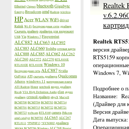
Realtek
bluetooth
Gigabyte
Ethernet
Chipset
amd
Broadcom
блютуз
Radeon
wireless
v.6.2.9
HP
Acer
WLAN
WiFi
driver
картрид
Ralink
Wi-Fi
беспроводные сети
драйвер
Скачать драйвер
драйвера для видеокарт
Fingerprint
Via
USB
Windows 7
Realtek RTS5
ALC882
ALC663
ALC892
ALC883
ALC660
версия драйве
Toshiba
сетевая карта
ALC888
ALC885
ALC662
ALC262
RTS5159 корп
ALC260
ALC272
ALC270
RTL8101E
операционные
Windows 10
RTL8102E
RTL8103E
ALC887
Nvidia
Беспроводная сеть
Windows 7, Wi
Qualcomm
GeForce
ATI
скачать драйвера
windows 11
Atheros
материнская плата
Подробнее о п
ATI Radeon
Honor
notebook
видео драйвер
elan
Ricoh
VIA High Definition Audio
аудио
Название: Rea
сетевой драйвер
драйвер
physX
Marvell
(Драйвер для 
BCM5700
BCM5704
BCM5703
BCM5714
BCM5701
BCM5715
BCM5722
BCM5721
Версия драйве
camera
BCM5723
webcam
RTL8168
JMicron
ALC665
ALC267
Дата выпуска:
amd catalyst
BCM5702
драйвер
RTL8111
*PNP0F13
*SYN0002
Операционная 
звука
ALC268
BCM5786
Windows
Biostar