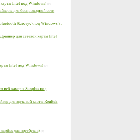
й карты Intel под Windows)
(0)
райверы для беспроводной сети
 bluetooth (блютуc) под Windows 8,
 (Драйвер для сетевой карты Intel
карты Intel под Windows)
(0)
ля веб-камеры Sunplus под
айвер для звуковой карты Realtek
ynaptics для ноутбуков)
(0)