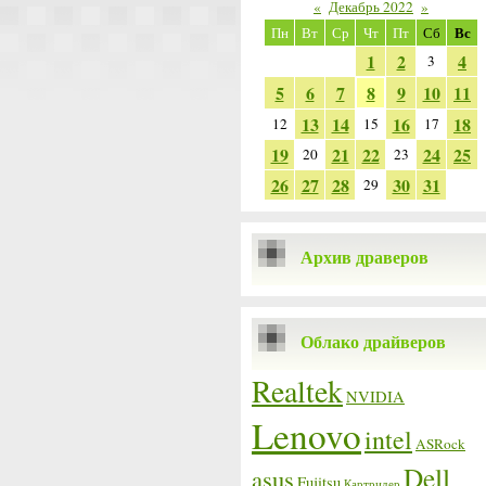
«
Декабрь 2022
»
Вс
Пн
Вт
Ср
Чт
Пт
Сб
1
2
4
3
5
6
7
8
9
10
11
13
14
16
18
12
15
17
19
21
22
24
25
20
23
26
27
28
30
31
29
Архив драверов
Облако драйверов
Realtek
NVIDIA
Lenovo
intel
ASRock
Dell
asus
Fujitsu
Картридер