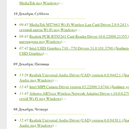
MediaTek под Windows)
(0)
10 Декабря, Суббота
09:45
MediaTek MT7663 Wi-Fi Wireless Lan Card Driver 2.0.9.243 
сетевой карты Wi-Fi под Windows)
(0)
08:45
Realtek PCIE RTS5261 Card Reader Driver 10.0.22000.21355 
картридера под Windows)
(0)
07:42
Intel UHD Graphics 710 - 770 Drivers 31.0.101.3790 (Драйвер
UHD Graphics)
(0)
09 Декабря, Пятница
13:26
Realtek Universal Audio Driver (UAD) version 6.0.9442.1 (Др
Audio под Windows)
(0)
12:45
Intel MIPI Camera Driver version 63.22000.3.6744 (Драйвер д
11:45
Atheros AR5xxx Wireless Network Adapter Driver v.10.0.0.2
сетей Wi-Fi под Windows)
(0)
08 Декабря, Четверг
12:45
Realtek Universal Audio Driver (UAD) version 6.0.9430.1 (Др
Audio под Windows)
(3)