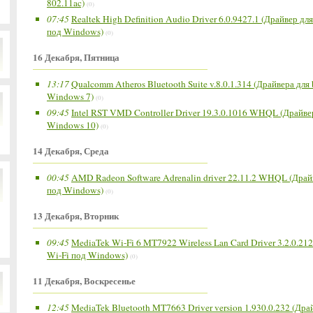
802.11ac)
(0)
07:45
Realtek High Definition Audio Driver 6.0.9427.1 (Драйвер д
под Windows)
(0)
16 Декабря, Пятница
13:17
Qualcomm Atheros Bluetooth Suite v.8.0.1.314 (Драйвера для
Windows 7)
(0)
09:45
Intel RST VMD Controller Driver 19.3.0.1016 WHQL (Драйве
Windows 10)
(0)
14 Декабря, Среда
00:45
AMD Radeon Software Adrenalin driver 22.11.2 WHQL (Дра
под Windows)
(0)
13 Декабря, Вторник
09:45
MediaTek Wi-Fi 6 MT7922 Wireless Lan Card Driver 3.2.0.21
Wi-Fi под Windows)
(0)
11 Декабря, Воскресенье
12:45
MediaTek Bluetooth MT7663 Driver version 1.930.0.232 (Дра