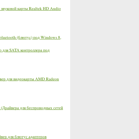
ля звуковой карты Realtek HD Audio
 bluetooth (блютуc) под Windows 8,
р для SATA контроллера под
йвер для видеокарты AMD Radeon
2 (Драйвера для беспроводных сетей
йвер для блютус адаптеров