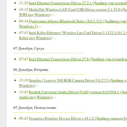
11:20
Intel Ethernet Connections Driver 27.2.1 (Драйвер для сетево
10:32
MediaTek Wireless LAN Card USB Driver version 5.1.35.0 (Д
WIFI под Windows)
(0)
09:34
Qualcomm Atheros Bluetooth Suite v.8.0.1.312 (Драйвера для
Windows 7)
(0)
07:45
Intel Killer Ethernet / Wireless Lan Card Driver 3.1322.1101.2
Killer под Windows)
(0)
07 Декабря, Среда
07:47
Intel Ethernet Connections Driver 27.8 (Драйвер для сетевой 
06 Декабря, Вторник
15:18
Sunplus / Lenovo 500 RGB Camera Driver 5.0.27.5 (Драйвер д
Windows)
(0)
13:45
Realtek Universal Audio Driver (UAD) version 6.0.9394.1 (Др
Audio под Windows)
(0)
05 Декабря, Понедельник
06:45
Synaptics Pointing Device Driver v.18.1.2 (Драйвер тачпада S