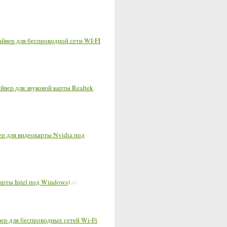
Драйвер для беспроводной сети WI-FI
айвер для звуковой карты Realtek
ер для видеокарты Nvidia под
карты Intel под Windows)
(0)
вер для беспроводных сетей Wi-Fi