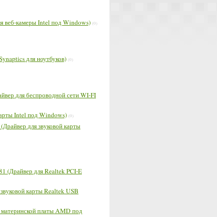
ля веб-камеры Intel под Windows)
(0)
 Synaptics для ноутбуков)
(0)
Драйвер для беспроводной сети WI-FI
карты Intel под Windows)
(0)
 (Драйвер для звуковой карты
81 (Драйвер для Realtek PCI-E
 звуковой карты Realtek USB
ля материнской платы AMD под