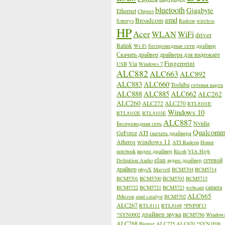
bluetooth
Gigabyte
Ethernet
Chipset
amd
Broadcom
блютуз
Radeon
wireless
HP
Acer
WLAN
WiFi
driver
Ralink
Wi-Fi
беспроводные сети
драйвер
Скачать драйвер
драйвера для видеокарт
Fingerprint
Via
USB
Windows 7
ALC882
ALC663
ALC892
ALC883
ALC660
Toshiba
сетевая карта
ALC888
ALC885
ALC662
ALC262
ALC260
ALC272
ALC270
RTL8101E
Windows 10
RTL8102E
RTL8103E
ALC887
Nvidia
Беспроводная сеть
Qualcom
GeForce
ATI
скачать драйвера
windows 11
Atheros
ATI Radeon
Honor
notebook
видео драйвер
Ricoh
VIA High
elan
сетевой
Definition Audio
аудио драйвер
драйвер
physX
Marvell
BCM5704
BCM5714
BCM5701
BCM5700
BCM5703
BCM5715
camera
BCM5722
BCM5721
BCM5723
webcam
ALC665
JMicron
amd catalyst
BCM5702
ALC267
RTL8111
RTL8168
*PNP0F13
драйвер звука
*SYN0002
BCM5786
Window
ALC268
Biostar
ALC275
ALC670
*SYN1F06