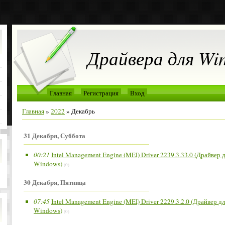
Драйвера для Wi
Главная
Регистрация
Вход
Главная
»
2022
»
Декабрь
31 Декабря, Суббота
00:21
Intel Management Engine (MEI) Driver 2239.3.33.0 (Драйвер 
Windows)
(0)
30 Декабря, Пятница
07:45
Intel Management Engine (MEI) Driver 2229.3.2.0 (Драйвер дл
Windows)
(0)