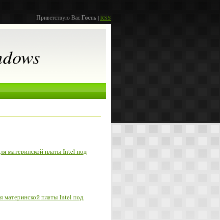
Приветствую Вас
Гость
|
RSS
ndows
для материнской платы Intel под
я материнской платы Intel под