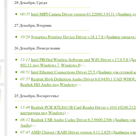
28 Декабря, Среда
00:35
Intel MIPI Camera Driver version 63.22000.3.9131 (Драйвер д
27 Декабря, Вторник
10:20
Synaptics Pointing Device Driver v.18.1.7.8 (Драйвер тачпада
26 Декабря, Понедельник
12:12
Intel PROSet/Wireless Software and WiFi Driver v.17.0.5.8 (
802.11 под Windows 7, Windows 8)
(0)
09:51
Intel Ethernet Connections Driver 25.5 (Драйвер для сетевой 
07:57
Realtek High Definition Audio Driver 6.0.9450.1 UAD WHQL
Realtek HD Audio под Windows)
(0)
25 Декабря, Воскресенье
13:48
Realtek PCIE RTL8411B Card Reader Driver v.10.0.10240.212
картридера под Windows)
(0)
08:12
Realtek USB Audio Codec Driver 6.3.9600.2306 (Драйвер для
Audio)
(0)
07:45
AMD Chipset / RAID Driver version 4.11.2.829 (Драйвера д