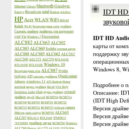
bluetooth
Gigabyte
Ethernet
Chipset
IDT HD 
amd
Broadcom
блютуз
Radeon
wireless
HP
Acer
WLAN
WiFi
звуково
driver
Ralink
Wi-Fi
беспроводные сети
драйвер
Скачать драйвер
драйвера для видеокарт
IDT HD Audio
Fingerprint
Via
USB
Windows 7
ALC882
ALC663
ALC892
карты от комп
ALC883
ALC660
Toshiba
сетевая карта
поддержку зву
ALC888
ALC885
ALC662
ALC262
ALC260
ALC272
ALC270
RTL8101E
операционных
Windows 10
RTL8103E
RTL8102E
Windows 8, Wi
ALC887
Nvidia
Беспроводная сеть
Qualcomm
GeForce
ATI
скачать драйвера
windows 11
Atheros
ATI Radeon
Honor
Подробнее о п
notebook
видео драйвер
Ricoh
VIA High
Описание: IDT
elan
сетевой
Definition Audio
аудио драйвер
драйвер
physX
Marvell
BCM5704
BCM5714
(IDT High Defi
BCM5700
BCM5703
BCM5701
BCM5722
Версия драйве
camera
BCM5715
BCM5721
BCM5723
webcam
ALC665
JMicron
amd catalyst
BCM5702
Версия драйве
ALC267
RTL8111
RTL8168
*PNP0F13
Версия драйве
драйвер звука
*SYN0002
BCM5786
Windows
ALC268
Biostar
ALC275
ALC670
*SYN1F06