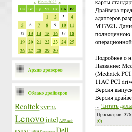
карты стандар
«
Июнь 2023
»
Вс
Драйвера пред
Пн
Вт
Ср
Чт
Пт
Сб
1
2
4
3
адаптеров раз
5
7
8
10
11
MT7921. Данны
6
9
13
14
15
16
18
полноценною р
12
17
операционной 
19
20
21
22
23
24
25
26
27
28
29
30
Подробнее о н
Название: Med
Архив драверов
(Mediatek PCI 
11AC PCI driv
Версия выпуска
Облако драйверов
Версия драйве
Realtek
...
Читать даль
NVIDIA
Просмотров:
376
Lenovo
intel
(0)
ASRock
Dell
asus
Fujitsu
Картридер