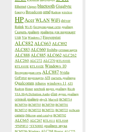
bluetooth
Gigabyte
Ethernet
Chipset
amd
Broadcom
блютуз
Radeon
wireless
HP
Acer
WLAN
WiFi
driver
Ralink
Wi-Fi
беспроводные сети
драйвер
Скачать драйвер
драйвера для видеокарт
Fingerprint
Via
USB
Windows 7
ALC882
ALC663
ALC892
ALC883
ALC660
Toshiba
сетевая карта
ALC888
ALC885
ALC662
ALC262
ALC260
ALC272
ALC270
RTL8101E
Windows 10
RTL8103E
RTL8102E
ALC887
Nvidia
Беспроводная сеть
GeForce
ATI
видеокарта
скачать драйвера
Qualcomm
windows 11
Atheros
ATI
Radeon
Honor
notebook
видео драйвер
Ricoh
elan
VIA High Definition Audio
аудио драйвер
сетевой драйвер
physX
Marvell
BCM5714
BCM5704
BCM5703
BCM5700
BCM5701
BCM5715
BCM5722
BCM5721
BCM5723
webcam
camera
JMicron
amd catalyst
BCM5702
ALC665
ALC267
RTL8111
RTL8168
драйвер звука
*PNP0F13
*SYN0002
ALC268
BCM5786
Windows
Biostar
ALC275