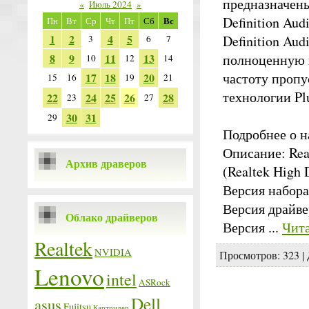
предназначены
«
Июль 2024
»
Definition Au
Вс
Пн
Вт
Ср
Чт
Пт
Сб
1
2
4
5
Definition Aud
3
6
7
8
9
11
13
полноценную 
10
12
14
частоту пропу
17
18
20
15
16
19
21
технологии Plu
22
24
25
26
28
23
27
30
31
29
Подробнее о н
Описание: Real
Архив драверов
(Realtek High 
Версия набора
Версия драйвер
Облако драйверов
Версия
...
Чита
Realtek
NVIDIA
Просмотров:
323
|
Lenovo
intel
ASRock
Dell
asus
Fujitsu
Картридер