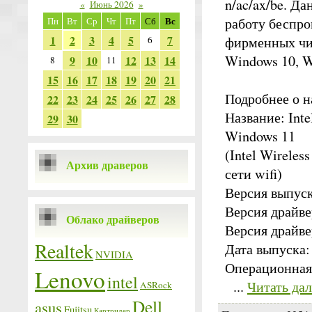
n/ac/ax/be. Д
«
Июнь 2026
»
Вс
работу беспро
Пн
Вт
Ср
Чт
Пт
Сб
1
2
3
4
5
7
фирменных чи
6
Windows 10, W
9
10
12
13
14
8
11
15
16
17
18
19
20
21
Подробнее о н
22
23
24
25
26
27
28
Название: Inte
29
30
Windows 11
(Intel Wireles
Архив драверов
сети wifi)
Версия выпуска
Версия драйвер
Облако драйверов
Версия драйвер
Realtek
Дата выпуска:
NVIDIA
Операционная 
Lenovo
intel
...
Читать да
ASRock
Dell
asus
Fujitsu
Картридер