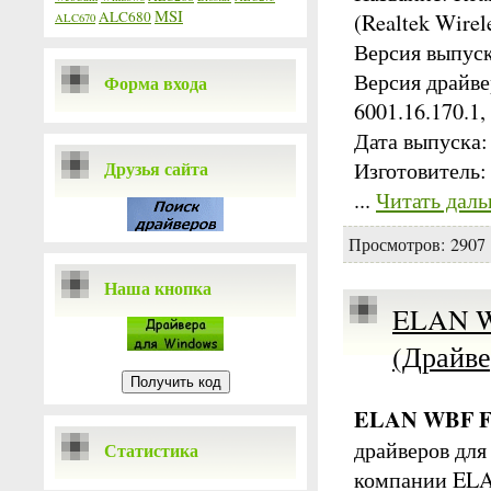
MSI
ALC680
(Realtek Wire
ALC670
Версия выпуска
Версия драйвер
Форма входа
6001.16.170.1,
Дата выпуска:
Друзья сайта
Изготовитель:
...
Читать даль
Просмотров:
2907
Наша кнопка
ELAN WB
(Драйве
ELAN WBF Fin
драйверов для
Статистика
компании ELA