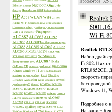
Просмотров:
325
|
bluetooth
Gigabyte
Ethernet
Chipset
amd
Broadcom
блютуз
Radeon
wireless
HP
Realtek
Acer
WLAN
WiFi
driver
Ralink
Wi-Fi
беспроводные сети
драйвер
6001.16
Скачать драйвер
драйвера для видеокарт
Fingerprint
Via
USB
Windows 7
Wi-Fi 8
ALC882
ALC663
ALC892
ALC883
ALC660
Toshiba
сетевая карта
ALC888
ALC885
ALC662
ALC262
Realtek RTL8
ALC260
ALC272
ALC270
RTL8101E
Набор драйвер
Windows 10
RTL8103E
RTL8102E
ALC887
Nvidia
Беспроводная сеть
Fi 802.11ax о
Qualcomm
GeForce
ATI
скачать драйвера
RTL8852CE. Д
windows 11
Atheros
ATI Radeon
Honor
скорость пере
notebook
видео драйвер
Ricoh
VIA High
elan
сетевой
Definition Audio
аудио драйвер
беспроводной 
драйвер
physX
Marvell
BCM5701
BCM5714
Windows 11, W
BCM5703
BCM5700
BCM5704
BCM5722
camera
BCM5715
BCM5721
BCM5723
webcam
ALC665
JMicron
amd catalyst
BCM5702
ALC267
Подробнее о н
RTL8111
RTL8168
*PNP0F13
драйвер звука
*SYN0002
BCM5786
1.3M
Название: Rea
ALC268
WebCam
Windows
Biostar
ALC275