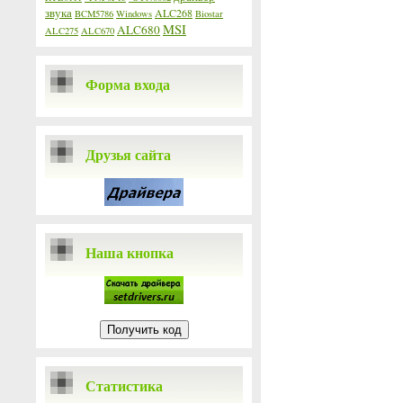
звука
ALC268
BCM5786
Windows
Biostar
MSI
ALC680
ALC275
ALC670
Форма входа
Друзья сайта
Наша кнопка
Статистика