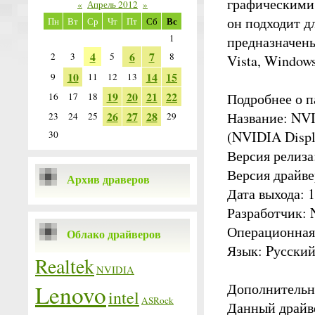
графическими
«
Апрель 2012
»
он подходит д
Вс
Пн
Вт
Ср
Чт
Пт
Сб
1
предназначен
4
6
7
2
3
5
8
Vista, Windows
10
14
15
9
11
12
13
19
20
21
22
Подробнее о п
16
17
18
26
27
28
Название: NVI
23
24
25
29
(NVIDIA Displa
30
Версия релиза
Версия драйве
Архив драверов
Дата выхода: 1
Разработчик: N
Операционная 
Облако драйверов
Язык: Pусски
Realtek
NVIDIA
Lenovo
Дополнительн
intel
ASRock
Данный драйв