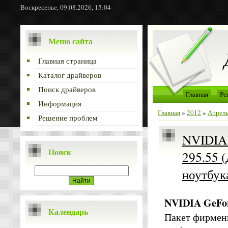
Воскресенье, 09.08.2026, 15:04
Меню сайта
Главная страница
Каталог драйверов
Поиск драйверов
Главная
Ре
Информация
Главная
»
2012
»
Апрел
Решение проблем
NVIDIA G
Поиск
295.55 
ноутбука
NVIDIA GeForc
Календарь
Пакет фирменн