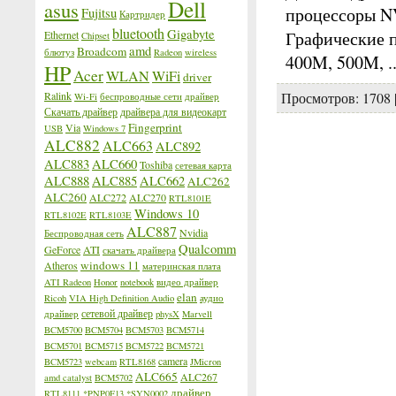
Dell
asus
процессоры N
Fujitsu
Картридер
bluetooth
Gigabyte
Графические п
Ethernet
Chipset
amd
Broadcom
блютуз
Radeon
wireless
400M, 500M,
.
HP
Acer
WLAN
WiFi
driver
Ralink
Просмотров:
1708
Wi-Fi
беспроводные сети
драйвер
Скачать драйвер
драйвера для видеокарт
Fingerprint
Via
USB
Windows 7
ALC882
ALC663
ALC892
ALC883
ALC660
Toshiba
сетевая карта
ALC888
ALC885
ALC662
ALC262
ALC260
ALC272
ALC270
RTL8101E
Windows 10
RTL8102E
RTL8103E
ALC887
Nvidia
Беспроводная сеть
Qualcomm
GeForce
ATI
скачать драйвера
windows 11
Atheros
материнская плата
ATI Radeon
Honor
notebook
видео драйвер
elan
Ricoh
VIA High Definition Audio
аудио
сетевой драйвер
драйвер
physX
Marvell
BCM5700
BCM5704
BCM5703
BCM5714
BCM5701
BCM5715
BCM5722
BCM5721
camera
BCM5723
webcam
RTL8168
JMicron
ALC665
ALC267
amd catalyst
BCM5702
драйвер
RTL8111
*PNP0F13
*SYN0002