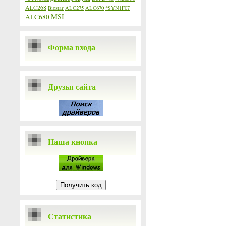
ALC268
Biostar
ALC275
ALC670
*SYN1F07
MSI
ALC680
Форма входа
Друзья сайта
Наша кнопка
Статистика