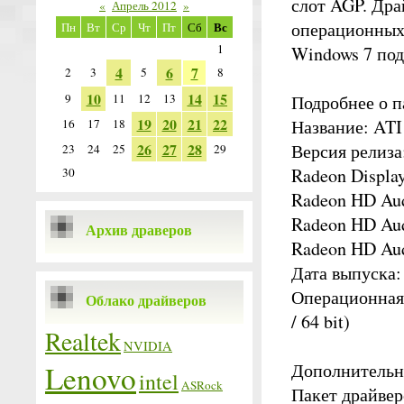
слот AGP. Дра
«
Апрель 2012
»
операционных 
Вс
Пн
Вт
Ср
Чт
Пт
Сб
1
Windows 7 под 
4
6
7
2
3
5
8
10
14
15
9
11
12
13
Подробнее о п
19
20
21
22
Название: ATI 
16
17
18
26
27
28
Версия релиз
23
24
25
29
Radeon Display
30
Radeon HD Aud
Radeon HD Aud
Архив драверов
Radeon HD Aud
Дата выпуска:
Операционная 
Облако драйверов
/ 64 bit)
Realtek
NVIDIA
Lenovo
Дополнительн
intel
ASRock
Пакет драйве