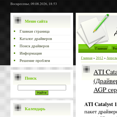
Воскресенье, 09.08.2026, 18:53
Меню сайта
Главная страница
Каталог драйверов
Поиск драйверов
Главная
Ре
Информация
Главная
»
2012
»
Апрел
Решение проблем
ATI Cata
Поиск
(Драйве
AGP сер
ATI Catalyst
Календарь
пакет драйвер