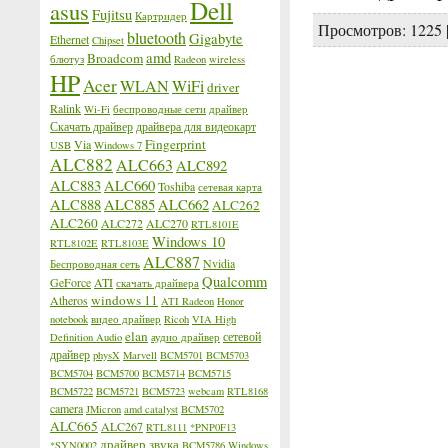
Dell
asus
Fujitsu
Картридер
Просмотров:
1225
bluetooth
Gigabyte
Ethernet
Chipset
amd
Broadcom
блютуз
Radeon
wireless
HP
Acer
WLAN
WiFi
driver
Ralink
Wi-Fi
беспроводные сети
драйвер
Скачать драйвер
драйвера для видеокарт
Fingerprint
Via
USB
Windows 7
ALC882
ALC663
ALC892
ALC883
ALC660
Toshiba
сетевая карта
ALC888
ALC885
ALC662
ALC262
ALC260
ALC272
ALC270
RTL8101E
Windows 10
RTL8102E
RTL8103E
ALC887
Nvidia
Беспроводная сеть
Qualcomm
GeForce
ATI
скачать драйвера
windows 11
Atheros
ATI Radeon
Honor
notebook
видео драйвер
Ricoh
VIA High
elan
сетевой
Definition Audio
аудио драйвер
драйвер
physX
Marvell
BCM5701
BCM5703
BCM5704
BCM5700
BCM5714
BCM5715
BCM5722
BCM5721
BCM5723
webcam
RTL8168
camera
JMicron
amd catalyst
BCM5702
ALC665
ALC267
RTL8111
*PNP0F13
драйвер звука
*SYN0002
BCM5786
Windows