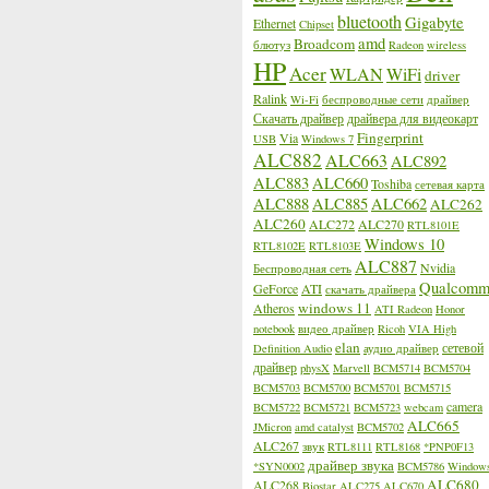
bluetooth
Gigabyte
Ethernet
Chipset
amd
Broadcom
блютуз
Radeon
wireless
HP
Acer
WLAN
WiFi
driver
Ralink
Wi-Fi
беспроводные сети
драйвер
Скачать драйвер
драйвера для видеокарт
Fingerprint
Via
USB
Windows 7
ALC882
ALC663
ALC892
ALC883
ALC660
Toshiba
сетевая карта
ALC888
ALC885
ALC662
ALC262
ALC260
ALC272
ALC270
RTL8101E
Windows 10
RTL8102E
RTL8103E
ALC887
Nvidia
Беспроводная сеть
Qualcom
GeForce
ATI
скачать драйвера
windows 11
Atheros
ATI Radeon
Honor
notebook
видео драйвер
Ricoh
VIA High
elan
сетевой
Definition Audio
аудио драйвер
драйвер
physX
Marvell
BCM5714
BCM5704
BCM5703
BCM5700
BCM5701
BCM5715
camera
BCM5722
BCM5721
BCM5723
webcam
ALC665
JMicron
amd catalyst
BCM5702
ALC267
звук
RTL8111
RTL8168
*PNP0F13
драйвер звука
*SYN0002
BCM5786
Window
ALC680
ALC268
Biostar
ALC275
ALC670