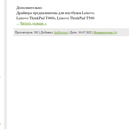
Дополнительно:
Драйвера предназначены для ноутбуков Lenovo.
Lenovo ThinkPad T460s, Lenovo ThinkPad T560
...
Читать дальше »
Просмотров:
582
|
Добавил:
SetDrivers
|
Дата:
30.07.2022
|
Комментарии (0)
m
s