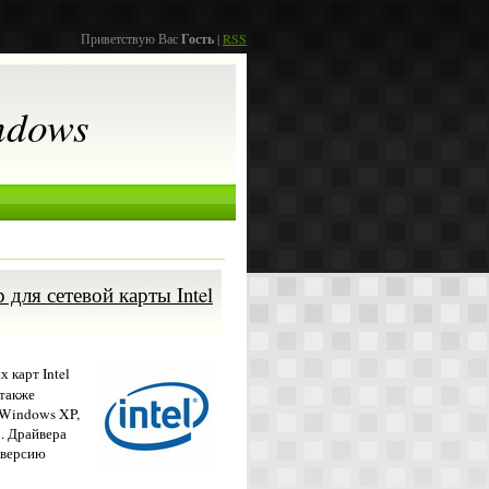
Приветствую Вас
Гость
|
RSS
ndows
ер для сетевой карты Intel
 карт Intel
 также
 Windows XP,
. Драйвера
D версию