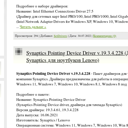
Подробнее о наборе драйверов:
Название: Intel Ethernet Connections Driver 27.5
(Драйвер для сетевых карт Intel PRO/100, Intel PRO/1000, Intel Gigabi
(Intel Network Adapter Drivers for Windows XP, Windows 10, Window
...
Читать дальше »
Просмотров:
294
|
Добавил:
SetDrivers
|
Дата:
30.07.2022
|
Комментарии (0)
Synaptics Pointing Device Driver v.19.3.4.228
Synaptics для ноутбуков Lenovo)
Synaptics Pointing Device Driver v.19.3.4.228
- Пакет драйверов для 
компании Synaptics. Драйвера предназначены для работы в операци
Windows 11, Windows 7, Windows 10, Windows 8.1, Windows 8 под 3
Подробнее о пакете:
Название: Synaptics Pointing Device Driver
(Synaptics Pointing Device driver, драйвера для тачпада Synaptics)
Версия драйвера: 19.3.4.61, 19.3.4.228
Дата выпуска: 16.06.2021
Изготовитель: Synaptics / Lenovo
Операционная система: Windows 11, Windows 7, Windows 10, Win 8.1