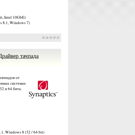
t, Intel 10GbE)
s 8.1, Windows 7)
 (Драйвер тачпада
тачпадов от
онных системах
2 и 64 бита.
, Windows 8 (32 / 64 bit)