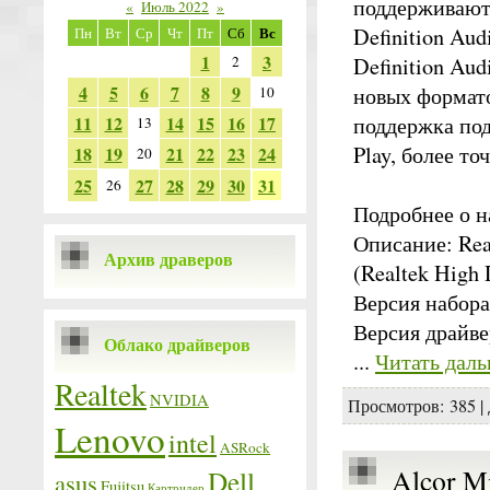
поддерживают 
«
Июль 2022
»
Вс
Definition Au
Пн
Вт
Ср
Чт
Пт
Сб
1
3
2
Definition Au
4
5
6
7
8
9
новых формато
10
11
12
14
15
16
17
поддержка под
13
Play, более то
18
19
21
22
23
24
20
25
27
28
29
30
31
26
Подробнее о н
Описание: Real
Архив драверов
(Realtek High 
Версия набор
Версия драйвер
Облако драйверов
...
Читать даль
Realtek
NVIDIA
Просмотров:
385
|
Lenovo
intel
ASRock
Alcor Mi
Dell
asus
Fujitsu
Картридер