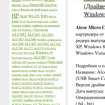
(Драйве
bluetooth
Gigabyte
Ethernet
Chipset
amd
Broadcom
блютуз
Radeon
wireless
Window
HP
Acer
WLAN
WiFi
driver
Ralink
Wi-Fi
беспроводные сети
драйвер
Скачать драйвер
драйвера для видеокарт
Alcor Micro C
Fingerprint
Via
USB
Windows 7
картридера от
ALC882
ALC663
ALC892
ALC883
ALC660
ридера выпущ
Toshiba
сетевая карта
ALC888
ALC885
ALC662
ALC262
XP, Windows 8
ALC260
ALC272
ALC270
RTL8101E
Windows Vista 
Windows 10
RTL8103E
RTL8102E
ALC887
Nvidia
Беспроводная сеть
Qualcomm
GeForce
ATI
скачать драйвера
Подробнее о п
windows 11
Atheros
ATI Radeon
Honor
Название: Alco
notebook
видео драйвер
Ricoh
VIA High
elan
сетевой
Definition Audio
аудио драйвер
(USB Smart Ca
драйвер
physX
Marvell
BCM5700
BCM5714
Версия драйвера
BCM5701
BCM5704
BCM5703
BCM5715
BCM5722
BCM5723
BCM5721
webcam
RTL8168
Дата выпуска:
camera
JMicron
amd catalyst
BCM5702
ALC665
ALC267
Операционная 
RTL8111
*PNP0F13
драйвер звука
*SYN0002
BCM5786
/ 64 - bit)
ALC268
BCM5787
Windows
Biostar
ALC275